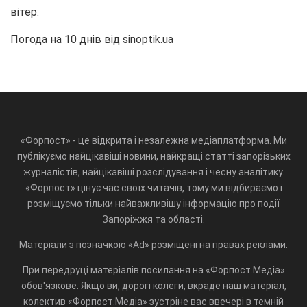
вітер:
Погода на 10 днів від
sinoptik.ua
«Форпост» - це відкрита і незалежна медіаплатформа. Ми
публікуємо найцікавіші новини, найкращі статті запорізьких
журналістів, найцікавіші розслідування і чесну аналітику.
«Форпост» цінує час своїх читачів, тому ми відбираємо і
розміщуємо тільки найважливішу інформацію про події
Запоріжжя та області.
Матеріали з позначкою «Ad» розміщені на правах реклами.
При передруці матеріалів посилання на «Форпост.Медіа»
обов'язкове. Якщо ви, дорогі колеги, вкраде наш матеріал,
колектив «Форпост.Медіа» зустріне вас ввечері в темній