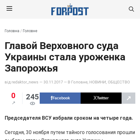
Головна
/
Головне
Главой Верховного суда
Украины стала уроженка
Запорожья
від
redaktor_news
— 30.11.2017 — В
Головне
,
НОВИНИ
,
ОБЩЕСТВО
0
245
↗
Facebook
Twitter
Председателя ВСУ избрали сроком на четыре года.
Сегодня, 30 ноября путем тайного голосования прошли