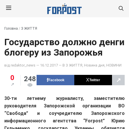
Головна
/
З ЖИТТЯ
Государство должно денги
блогеру из Запорожья
від
redaktor_news
— 16.12.2017 — В
З ЖИТТЯ
,
Новина дня
,
НОВИНИ
0
248
↗
Facebook
Twitter
30-ти летнему журналисту, заместителю
руководителя Запорожской организации ВО
“Свобода” и соучредителю Запорожского
информационного агентства “Forpost” Юрию
Гудыменко, государство Украины обязуется