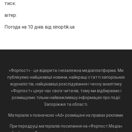
тиск:
вітер:
Погода на 10 днів від
sinoptik.ua
«Форпост» - це відкрита і незалежна медіаплатформа. Ми
публікуємо найцікавіші новини, найкращі статті запорізьких
журналістів, найцікавіші розслідування і чесну аналітику.
«Форпост» цінує час своїх читачів, тому ми відбираємо і
розміщуємо тільки найважливішу інформацію про події
Запоріжжя та області.
Матеріали з позначкою «Ad» розміщені на правах реклами.
При передруці матеріалів посилання на «Форпост.Медіа»