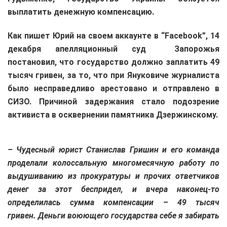
выплатить денежную компенсацию.
Как пишет Юрий на своем аккаунте в “Facebook”, 14
декабря апелляционный суд Запорожья
постановил, что государство должно заплатить 49
тысяч гривен, за то, что при Януковиче журналиста
было несправедливо арестовано и отправлено в
СИЗО. Причиной задержания стало подозрение
активиста в осквернении памятника Дзержинскому.
– Чудесный юрист Станислав Гришин и его команда
проделали колоссальную многомесячную работу по
выдушиванию из прокуратуры и прочих
ответчиков
денег за этот беспридел, и вчера наконец-то
определилась сумма компенсации – 49 тысяч
гривен.
Деньги воюющего государства себе я забирать