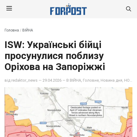
Головна
/
ВІЙНА
ISW: Українські бійці
просунулися поблизу
Оріхова на Запоріжжі
від
redaktor_news
— 29.04.2026 — В
ВІЙНА
,
Головне
,
Новина дня
,
НОВИНИ