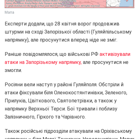
Мапа
Експерти додали, що 28 квітня ворог продовжив
штурми на сході Запорізької області (Гуляйпільському
напрямку), але просунутися вперед ніде не зміг.
Раніше повідомлялося, що військові РФ
активізували
атаки на Запорізькому напрямку,
але просунутися не
змогли.
Росіяни вели наступ у районі Гуляйполя. Обстріли й
атаки фіксували біля Оленокостянтинівки, Зеленого,
Прилуків, Цвіткового, Святопетрівки, а також у
напрямку Верхньої Терси. Бої тривали і поблизу
Залізничного, Гіркого та Чарівного.
Також російські підрозділи атакували на Оріхівському