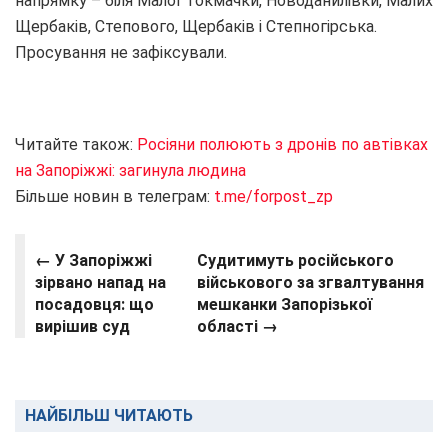
напрямку – біля Малої Токмачки, Новоданилівки, Малих
Щербаків, Степового, Щербаків і Степногірська.
Просування не зафіксували.
Читайте також:
Росіяни полюють з дронів по автівках
на Запоріжжі: загинула людина
Більше новин в телеграм:
t.me/forpost_zp
← У Запоріжжі
Судитимуть російського
зірвано напад на
військового за згвалтування
посадовця: що
мешканки Запорізької
вирішив суд
області →
НАЙБІЛЬШ ЧИТАЮТЬ