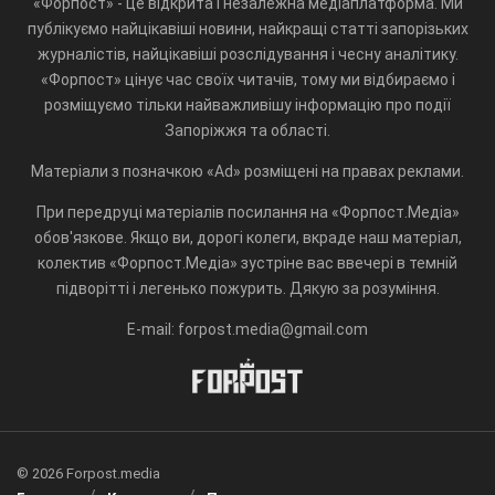
«Форпост» - це відкрита і незалежна медіаплатформа. Ми
публікуємо найцікавіші новини, найкращі статті запорізьких
журналістів, найцікавіші розслідування і чесну аналітику.
«Форпост» цінує час своїх читачів, тому ми відбираємо і
розміщуємо тільки найважливішу інформацію про події
Запоріжжя та області.
Матеріали з позначкою «Ad» розміщені на правах реклами.
При передруці матеріалів посилання на «Форпост.Медіа»
обов'язкове. Якщо ви, дорогі колеги, вкраде наш матеріал,
колектив «Форпост.Медіа» зустріне вас ввечері в темній
підворітті і легенько пожурить. Дякую за розуміння.
E-mail: forpost.media@gmail.com
© 2026 Forpost.media