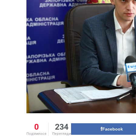
0
234
Facebook
Поділилося
Перегляди