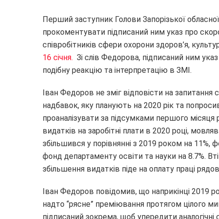
Перший заступник Голови Запорізької обласної
прокоментувати підписаний ним указ про скоро
співробітників сфери охорони здоров’я, культур
16 січня.
Зі слів Федорова, підписаний ним указ
подібну реакцію та інтерпретацію в ЗМІ.
Іван Федоров не зміг відповісти на запитання с
надбавок, яку планують на 2020 рік та попроси
проаналізувати за підсумками першого місяця р
видатків на заробітні плати в 2020 році, мовл
збільшився у порівнянні з 2019 роком на 11%, 
фонд департаменту освіти та науки на 8.7%. Вт
збільшення видатків піде на оплату праці рядо
Іван Федоров повідомив, що наприкінці 2019 р
надто “рясне” преміювання протягом цілого мин
підписаний зокрема, щоб упередити аналогічні с