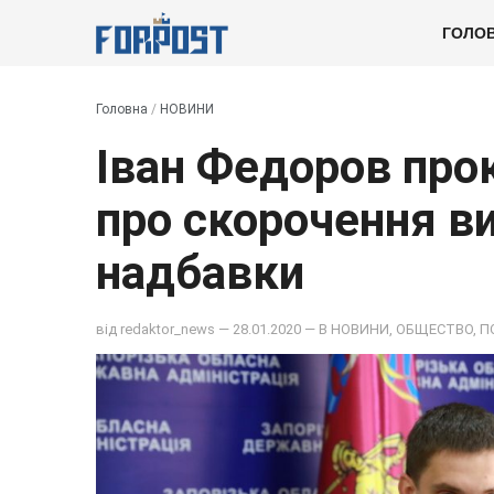
ГОЛО
Головна
/
НОВИНИ
Іван Федоров про
про скорочення ви
надбавки
від
redaktor_news
— 28.01.2020 — В
НОВИНИ
,
ОБЩЕСТВО
,
П