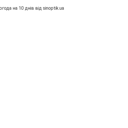
огода на 10 днів від
sinoptik.ua