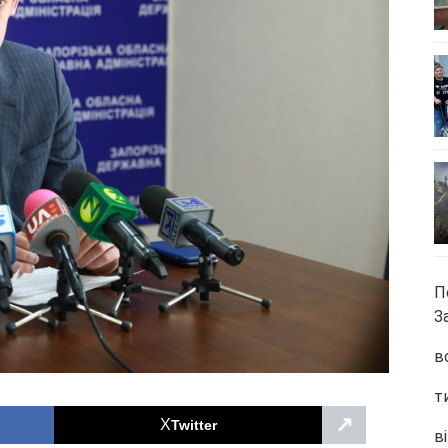
П
З
в
т
↗
Twitter
ві