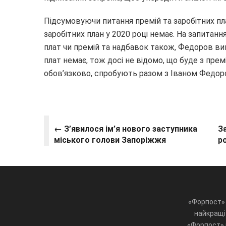
Підсумовуючи питання премій та заробітних пл
заробітних план у 2020 році немає. На запитанн
плат чи премій та надбавок також, Федоров в
плат немає, тож досі не відомо, що буде з пре
обов’язково, спробують разом з Іваном Федоро
← З’явилося ім’я нового заступника
З
міського голови Запоріжжя
р
«Форпост» 
найкращі 
«Форпост» ц