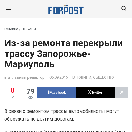
Головна
/
НОВИНИ
Из-за ремонта перекрыли
трассу Запорожье-
Мариуполь
від
Главный редактор
— 06.09.2016 — В
НОВИНИ
,
ОБЩЕСТВО
0
79
↗
Facebook
Twitter
В связи с ремонтом трассы автомобилисты могут
объезжать по другим дорогам.