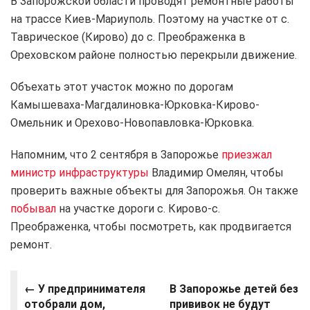
В Запорожской области проводят ремонтные работы
на трассе Киев-Мариуполь. Поэтому на участке от с.
Таврическое (Кирово) до с. Преображенка в
Ореховском районе полностью перекрыли движение.
Объехать этот участок можно по дорогам
Камышеваха-Магдалиновка-Юрковка-Кирово-
Омельник и Орехово-Новопавловка-Юрковка.
Напомним, что 2 сентября в Запорожье
приезжал
министр инфраструктуры
Владимир Омелян, чтобы
проверить важные объекты для Запорожья. Он также
побывал
на участке дороги с. Кирово-с.
Преображенка, чтобы посмотреть, как продвигается
ремонт.
← У предпринимателя
В Запорожье детей без
отобрали дом,
прививок не будут