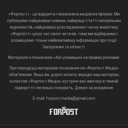
«Форпост» - це відкрита і незалежна медіаплатформа. Ми
публікуємо найцікавіші новини, найкращі статті запорізьких
журналістів, найцікавіші розслідування і чесну аналітику.
«Форпост» цінує час своїх читачів, тому ми відбираємо і
розміщуємо тільки найважливішу інформацію про події
Запоріжжя та області.
Матеріали з позначкою «Ad» розміщені на правах реклами.
При передруці матеріалів посилання на «Форпост.Медіа»
обов'язкове. Якщо ви, дорогі колеги, вкраде наш матеріал,
колектив «Форпост.Медіа» зустріне вас ввечері в темній
підворітті і легенько пожурить. Дякую за розуміння.
E-mail: forpost.media@gmail.com