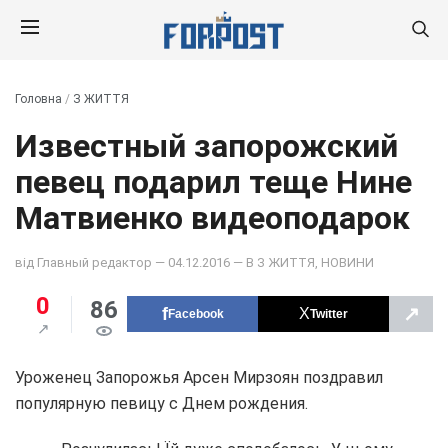
Головна
/
З ЖИТТЯ
Известный запорожский
певец подарил теще Нине
Матвиенко видеоподарок
від
Главный редактор
— 04.12.2016 — В
З ЖИТТЯ
,
НОВИНИ
0
86
↗
Facebook
Twitter
Уроженец Запорожья Арсен Мирзоян поздравил
популярную певицу с Днем рождения.