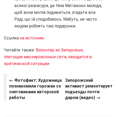
всякої режисури, де Ніна Матвієнко молода,
щоб вона могла подивиться, згадати все.
Раді, що їй сподобалось. Мабуть, не часто
людям роблять такі подарунки.
Ссылка
на источник
.
Читайте также:
Волонтер из Запорожья,
плетущая маскировочные сети, находится в
критической ситуации
← Фотофакт: Художница
Запорожский
познакомила горожан со
активист ремонтирует
снеговиками авторской
подъезды почти
работы
даром (видео)
→