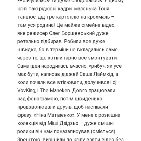
-Розчулилась! Їй дуже сподобалось. У цьому
кліпі такі рідкісні кадри: маленька Тоня
танцює, дід тре картоплю на крохмаль –
там уся родина! Це майже сімейне відео,
яке режисер Олег Борщевський дуже
ретельно підбирав. Робили все дуже
швидко, бо в терміни не вкладались саме
через те, що хотіли гарно все змонтувати.
Сама ідея народилась вчасно, «рибу», як усе
має бути, написав діджей Саша Лаймкід, а
коли почали все втілювати, долучився і dj
VovKing, і The Maneken. Довго працювали
над фонограмою, потім швиденько
продзвонювали друзів, щоб наспівали
фразу: «Ніна Матвієнко». У мене є розкішна
колекція від Міші Дзідзьо – дуже смішні
ролики він нам поназаписував (сміється).
Зрештою, вирішили до кліпу взяти відео без