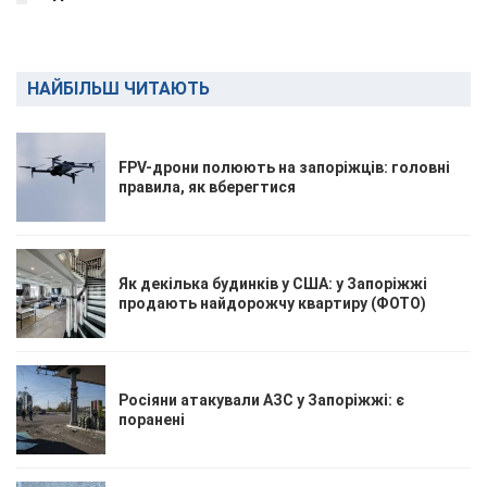
НАЙБІЛЬШ ЧИТАЮТЬ
FPV-дрони полюють на запоріжців: головні
правила, як вберегтися
Як декілька будинків у США: у Запоріжжі
продають найдорожчу квартиру (ФОТО)
Росіяни атакували АЗС у Запоріжжі: є
поранені