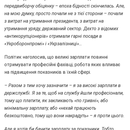
передвиборчу обіцянку – епоха бідності скінчилась. Але,
на мою думку, просто почали не з тієї сторони – почали
з витрат на утримання президента, з витрат на
утримання уряду, державний сектор. Дехто з відомих
«антикорупціонерів» отримали гарні посади в
«Укроборонпромі» і «Укрзалізниці»…
Політик наголосив, що великі зарплати повинні
отримувати професійні фахівці, робота яких впливає
на підвищення показників в їхній сфері.
– Разом з тим хочу зазначити – я за високі зарплати в
держслужбі. Я за те, щоб на службу йшли професіонали,
тому що платити, як закликають «по гривні», або
мінімальну зарплату, або «нехай працюють
безкоштовно, тому що вони накрадуть» – я проти цього.
Але я хотів би бачити зарплату за показники. Тобто