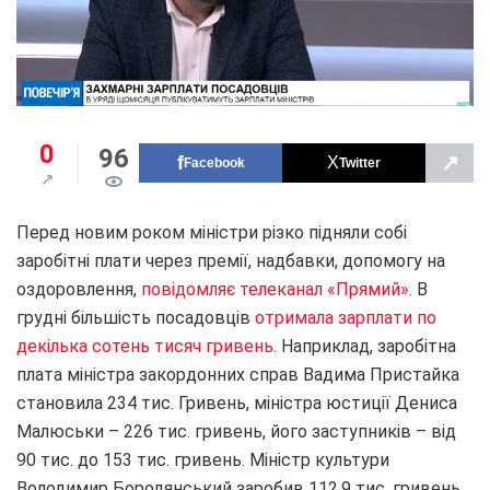
0
96
↗
Facebook
Twitter
Перед новим роком міністри різко підняли собі
заробітні плати через премії, надбавки, допомогу на
оздоровлення,
повідомляє телеканал «Прямий».
В
грудні більшість посадовців
отримала зарплати по
декілька сотень тисяч гривень.
Наприклад, заробітна
плата міністра закордонних справ Вадима Пристайка
становила 234 тис. Гривень, міністра юстиції Дениса
Малюськи – 226 тис. гривень, його заступників – від
90 тис. до 153 тис. гривень. Міністр культури
Володимир Бородянський заробив 112,9 тис. гривень,