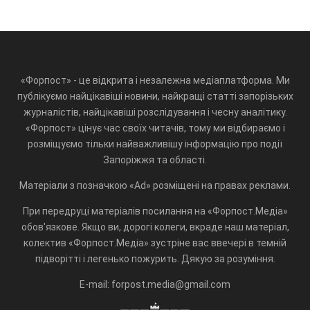
«Форпост» - це відкрита і незалежна медіаплатформа. Ми
публікуємо найцікавіші новини, найкращі статті запорізьких
журналістів, найцікавіші розслідування і чесну аналітику.
«Форпост» цінує час своїх читачів, тому ми відбираємо і
розміщуємо тільки найважливішу інформацію про події
Запоріжжя та області.
Матеріали з позначкою «Ad» розміщені на правах реклами.
При передруці матеріалів посилання на «Форпост.Медіа»
обов'язкове. Якщо ви, дорогі колеги, вкраде наш матеріал,
колектив «Форпост.Медіа» зустріне вас ввечері в темній
підворітті і легенько пожурить. Дякую за розуміння.
E-mail: forpost.media@gmail.com