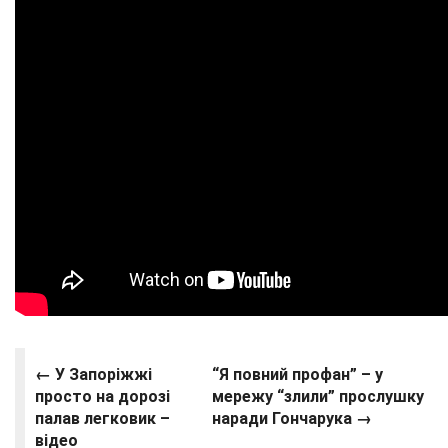
← У Запоріжжі
“Я повний профан” – у
просто на дорозі
мережу “злили” прослушку
палав легковик –
наради Гончарука →
відео