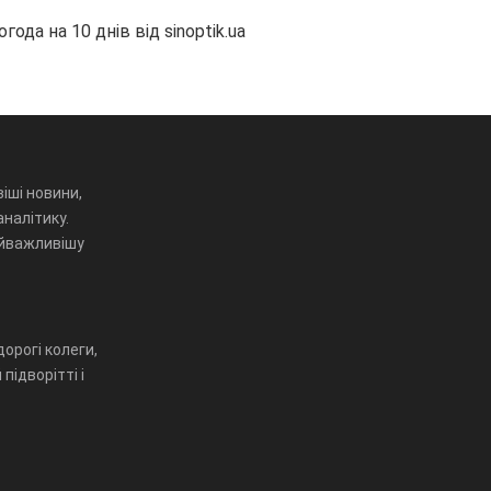
огода на 10 днів від
sinoptik.ua
іші новини,
аналітику.
айважливішу
орогі колеги,
підворітті і