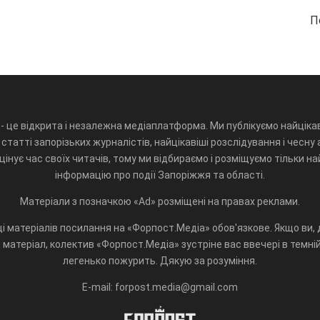
П
- це відкрита і незалежна медіаплатформа. Ми публікуємо найцікав
статті запорізьких журналістів, найцікавіші розслідування і чесну 
інує час своїх читачів, тому ми відбираємо і розміщуємо тільки н
інформацію про події Запоріжжя та області.
Матеріали з позначкою «Ad» розміщені на правах реклами.
і матеріалів посилання на «Форпост.Медіа» обов'язкове. Якщо ви, д
матеріал, колектив «Форпост.Медіа» зустріне вас ввечері в темній 
легенько пожурить. Дякую за розуміння.
E-mail: forpost.media@gmail.com