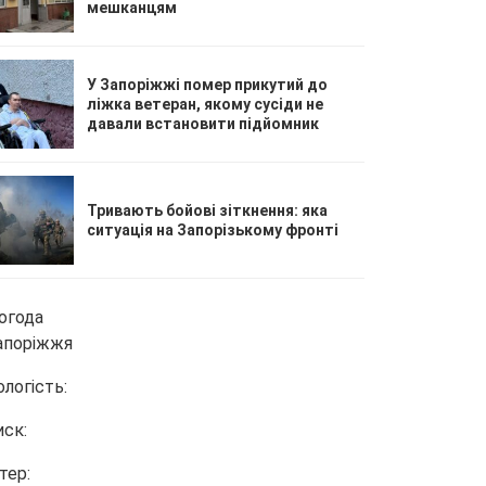
мешканцям
У Запоріжжі помер прикутий до
ліжка ветеран, якому сусіди не
давали встановити підйомник
Тривають бойові зіткнення: яка
ситуація на Запорізькому фронті
огода
апоріжжя
ологість:
иск:
тер: