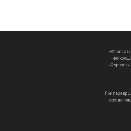
«Форпост» 
найкращі 
«Форпост» ц
При передруц
вкраде наш 