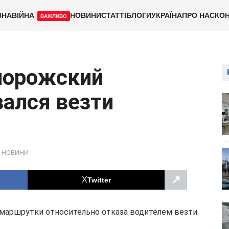
ВНА
ВІЙНА
НОВИНИ
СТАТТІ
БЛОГИ
УКРАЇНА
ПРО НАС
КОН
ВАЖЛИВО
апорожский
ался везти
,
НОВИНИ
↗
Twitter
 маршрутки относительно отказа водителем везти