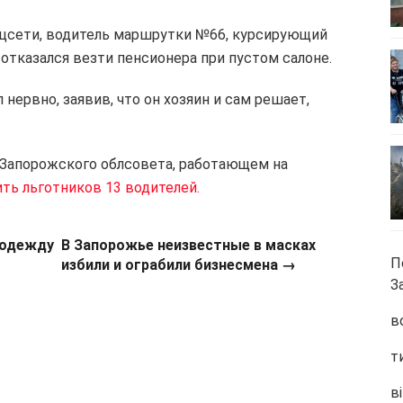
оцсети, водитель маршрутки №66, курсирующий
тказался везти пенсионера при пустом салоне.
нервно, заявив, что он хозяин и сам решает,
” Запорожского облсовета, работающем на
ить льготников 13 водителей.
 одежду
В Запорожье неизвестные в масках
П
избили и ограбили бизнесмена →
З
в
т
ві