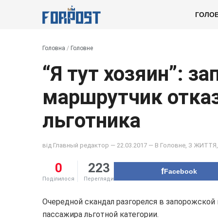
ГОЛО
Головна
/
Головне
“Я тут хозяин”: з
маршрутчик отказ
льготника
від
Главный редактор
— 22.03.2017 — В
Головне
,
З ЖИТТЯ
0
223
Facebook
Поділилося
Перегляди
Очередной скандал разгорелся в запорожской
пассажира льготной категории.