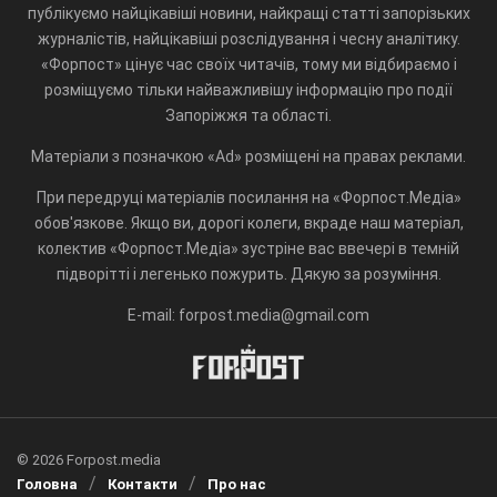
публікуємо найцікавіші новини, найкращі статті запорізьких
журналістів, найцікавіші розслідування і чесну аналітику.
«Форпост» цінує час своїх читачів, тому ми відбираємо і
розміщуємо тільки найважливішу інформацію про події
Запоріжжя та області.
Матеріали з позначкою «Ad» розміщені на правах реклами.
При передруці матеріалів посилання на «Форпост.Медіа»
обов'язкове. Якщо ви, дорогі колеги, вкраде наш матеріал,
колектив «Форпост.Медіа» зустріне вас ввечері в темній
підворітті і легенько пожурить. Дякую за розуміння.
E-mail: forpost.media@gmail.com
© 2026 Forpost.media
Головна
Контакти
Про нас