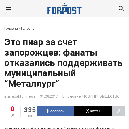
Головна
/
Головне
Это пиар за счет
запорожцев: фанаты
отказались поддерживать
муниципальный
“Металлург”
від
redaktor_news
— 31.08.2017 — В
Головне
,
НОВИНИ
,
ОБЩЕСТВО
0
335
↗
Facebook
Twitter