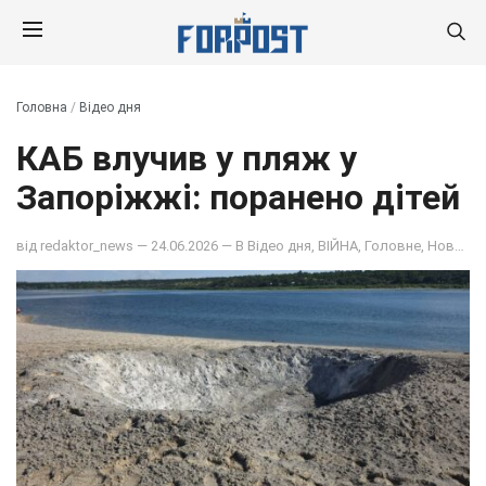
Головна
/
Відео дня
КАБ влучив у пляж у
Запоріжжі: поранено дітей
від
redaktor_news
— 24.06.2026 — В
Відео дня
,
ВІЙНА
,
Головне
,
Новина дня