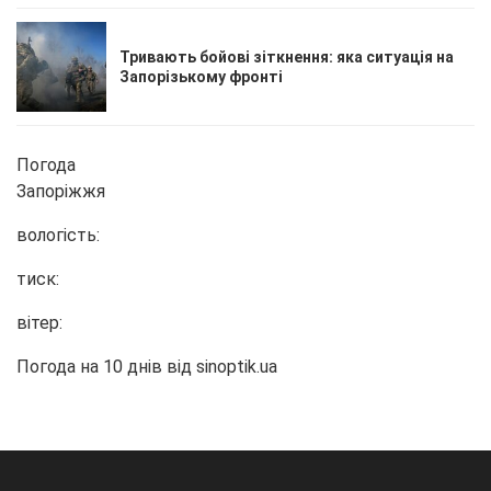
Тривають бойові зіткнення: яка ситуація на
Запорізькому фронті
Погода
Запоріжжя
вологість:
тиск:
вітер:
Погода на 10 днів від
sinoptik.ua