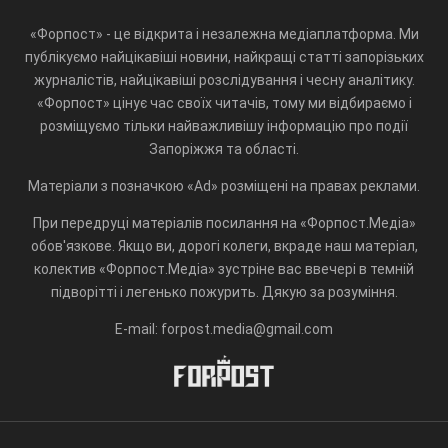
«Форпост» - це відкрита і незалежна медіаплатформа. Ми
публікуємо найцікавіші новини, найкращі статті запорізьких
журналістів, найцікавіші розслідування і чесну аналітику.
«Форпост» цінує час своїх читачів, тому ми відбираємо і
розміщуємо тільки найважливішу інформацію про події
Запоріжжя та області.
Матеріали з позначкою «Ad» розміщені на правах реклами.
При передруці матеріалів посилання на «Форпост.Медіа»
обов'язкове. Якщо ви, дорогі колеги, вкраде наш матеріал,
колектив «Форпост.Медіа» зустріне вас ввечері в темній
підворітті і легенько пожурить. Дякую за розуміння.
E-mail: forpost.media@gmail.com