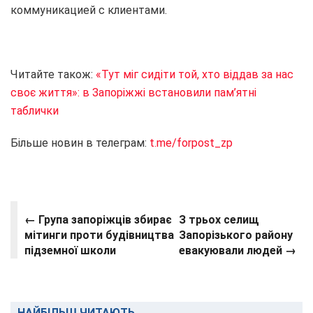
коммуникацией с клиентами.
Читайте також:
«Тут міг сидіти той, хто віддав за нас
своє життя»: в Запоріжжі встановили пам’ятні
таблички
Більше новин в телеграм:
t.me/forpost_zp
← Група запоріжців збирає
З трьох селищ
мітинги проти будівництва
Запорізького району
підземної школи
евакуювали людей →
НАЙБІЛЬШ ЧИТАЮТЬ