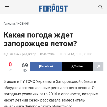
Головна
/
НОВИНИ
Какая погода ждет
запорожцев летом?
від
Главный редактор
— 06.07.2016 — В
НОВИНИ
,
ОБЩЕСТВО
0
69
↗
Facebook
Twitter
5 июля в ГУ ГСЧС Украины в Запорожской области
обсудили потенциальные риски летнего сезона. О
погодных условиях лета 2016 и опасности, которые
несет летний сезон рассказала заместитель
начальника Запорожского областного