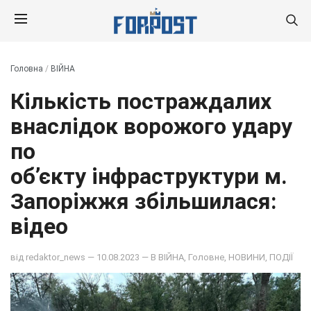
Головна
/
ВІЙНА
Кількість постраждалих
внаслідок ворожого удару
по
об’єкту інфраструктури м.
Запоріжжя збільшилася:
відео
від
redaktor_news
— 10.08.2023 — В
ВІЙНА
,
Головне
,
НОВИНИ
,
ПОДІЇ