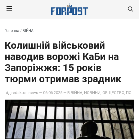
Головна
/
ВІЙНА
Колишній військовий
наводив ворожі КаБи на
Запоріжжя: 15 років
тюрми отримав зрадник
від
redaktor_news
— 06.06.2025 — В
ВІЙНА
,
НОВИНИ
,
ОБЩЕСТВО
,
ПОДІЇ