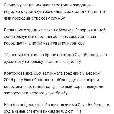
Спочатку агент виконав «тестове» завдання –
передав окупантам геолокації військової частини, в
якій проходив строкову службу.
Після цього зрадник почав обходити Запоріжжя, щоб
фотографувати оборонні об’єкти, фіксувати їхні
координати, а потім «звітувати» куратору.
Також він стежив за бронетехнікою Сил оборони, яка
рухалась у напрямку південного фронту.
Контррозвідка СБУ затримала зрадника у вересні
2024 року біля оборонного об’єкта, де він «звіряв»
координати потенційної цілі, по якій ворог планував
застосувати керовану авіабомбу.
На підставі доказів, зібраних слідчими Служби безпеки,
суд визнав агента винним за ч. 2 ст. 111