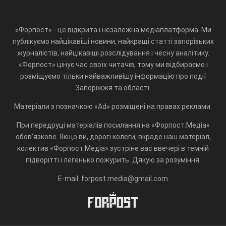
«Форпост» - це відкрита і незалежна медіаплатформа. Ми
публікуємо найцікавіші новини, найкращі статті запорізьких
журналістів, найцікавіші розслідування і чесну аналітику.
«Форпост» цінує час своїх читачів, тому ми відбираємо і
розміщуємо тільки найважливішу інформацію про події
Запоріжжя та області.
Матеріали з позначкою «Ad» розміщені на правах реклами.
При передруці матеріалів посилання на «Форпост.Медіа»
обов'язкове. Якщо ви, дорогі колеги, вкраде наш матеріал,
колектив «Форпост.Медіа» зустріне вас ввечері в темній
підворітті і легенько пожурить. Дякую за розуміння.
E-mail: forpost.media@gmail.com