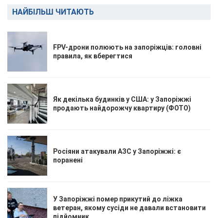
НАЙБІЛЬШ ЧИТАЮТЬ
FPV-дрони полюють на запоріжців: головні
правила, як вберегтися
Як декілька будинків у США: у Запоріжжі
продають найдорожчу квартиру (ФОТО)
Росіяни атакували АЗС у Запоріжжі: є
поранені
У Запоріжжі помер прикутий до ліжка
ветеран, якому сусіди не давали встановити
підйомник