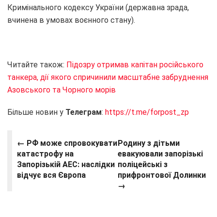
Кримінального кодексу України (державна зрада,
вчинена в умовах воєнного стану).
Читайте також:
Підозру отримав капітан російського
танкера, дії якого спричинили масштабне забруднення
Азовського та Чорного морів
Більше новин у
Телеграм
:
https://t.me/forpost_zp
← РФ може спровокувати
Родину з дітьми
катастрофу на
евакуювали запорізькі
Запорізькій АЕС: наслідки
поліцейські з
відчує вся Європа
прифронтової Долинки
→