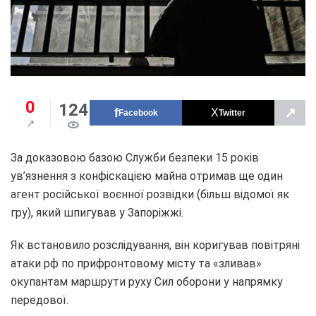
0
124
↗
Facebook
Twitter
За доказовою базою Служби безпеки 15 років
ув’язнення з конфіскацією майна отримав ще один
агент російської воєнної розвідки (більш відомої як
гру), який шпигував у Запоріжжі.
Як встановило розслідування, він коригував повітряні
атаки рф по прифронтовому місту та «зливав»
окупантам маршрути руху Сил оборони у напрямку
передової.