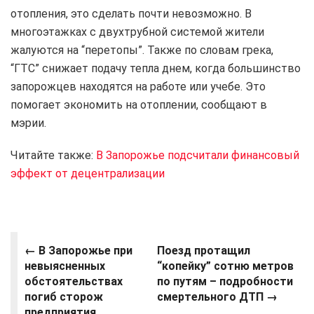
отопления, это сделать почти невозможно. В
многоэтажках с двухтрубной системой жители
жалуются на “перетопы”. Также по словам грека,
“ГТС” снижает подачу тепла днем, когда большинство
запорожцев находятся на работе или учебе. Это
помогает экономить на отоплении, сообщают в
мэрии.
Читайте также:
В Запорожье подсчитали финансовый
эффект от децентрализации
← В Запорожье при
Поезд протащил
невыясненных
“копейку” сотню метров
обстоятельствах
по путям – подробности
погиб сторож
смертельного ДТП →
предприятия