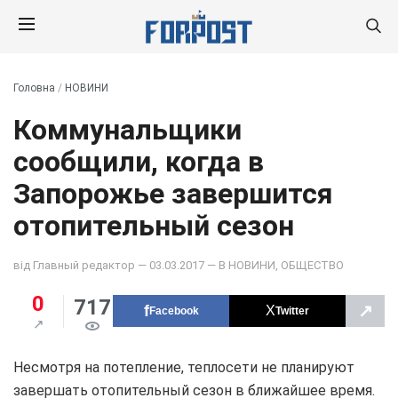
Головна
/
НОВИНИ
Коммунальщики
сообщили, когда в
Запорожье завершится
отопительный сезон
від
Главный редактор
— 03.03.2017 — В
НОВИНИ
,
ОБЩЕСТВО
0
717
↗
Facebook
Twitter
Несмотря на потепление, теплосети не планируют
завершать отопительный сезон в ближайшее время.