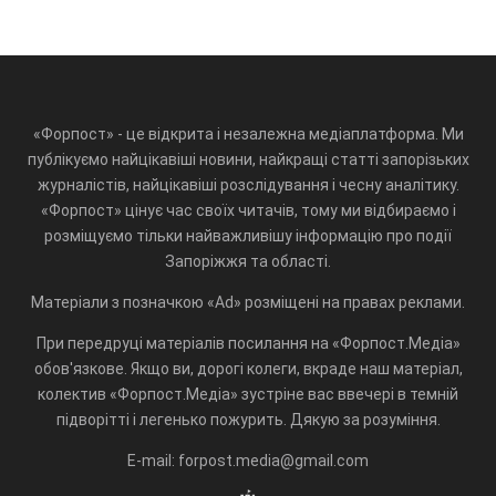
«Форпост» - це відкрита і незалежна медіаплатформа. Ми
публікуємо найцікавіші новини, найкращі статті запорізьких
журналістів, найцікавіші розслідування і чесну аналітику.
«Форпост» цінує час своїх читачів, тому ми відбираємо і
розміщуємо тільки найважливішу інформацію про події
Запоріжжя та області.
Матеріали з позначкою «Ad» розміщені на правах реклами.
При передруці матеріалів посилання на «Форпост.Медіа»
обов'язкове. Якщо ви, дорогі колеги, вкраде наш матеріал,
колектив «Форпост.Медіа» зустріне вас ввечері в темній
підворітті і легенько пожурить. Дякую за розуміння.
E-mail: forpost.media@gmail.com