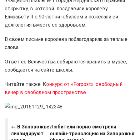
Учащиеся школы №1 города Бердянска отправили
открытку, в которой поздравили королеву
Елизавету ІІ с 90-летни юбилеем и пожелали ей
долголетия вместе со здоровьем.
В своем письме королева поблагодарила за теплые
слова.
Ответ ее Величества собираются хранить в музее,
сообщается на сайте школы.
Читайте также: К
онкурс от «Forpost»: свободный
вечер в свободном пространстве
← В Запорожье
Любители порно смотрели
ликвидируют
онлайн-трансляцию из Запорожья