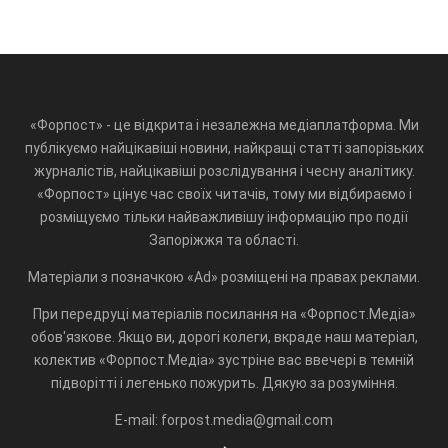
«Форпост» - це відкрита і незалежна медіаплатформа. Ми
публікуємо найцікавіші новини, найкращі статті запорізьких
журналістів, найцікавіші розслідування і чесну аналітику.
«Форпост» цінує час своїх читачів, тому ми відбираємо і
розміщуємо тільки найважливішу інформацію про події
Запоріжжя та області.
Матеріали з позначкою «Ad» розміщені на правах реклами.
При передруці матеріалів посилання на «Форпост.Медіа»
обов'язкове. Якщо ви, дорогі колеги, вкраде наш матеріал,
колектив «Форпост.Медіа» зустріне вас ввечері в темній
підворітті і легенько пожурить. Дякую за розуміння.
E-mail: forpost.media@gmail.com