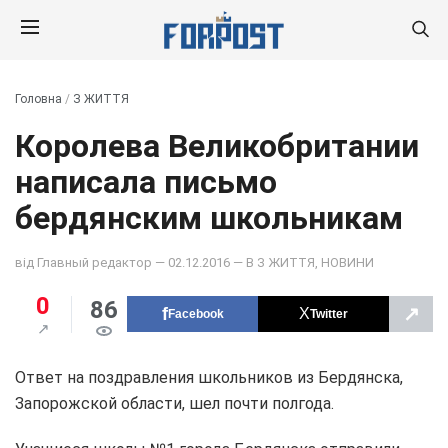
Головна
/
З ЖИТТЯ
Королева Великобритании
написала письмо
бердянским школьникам
від
Главный редактор
— 02.12.2016 — В
З ЖИТТЯ
,
НОВИНИ
0
86
↗
Facebook
Twitter
Ответ на поздравления школьников из Бердянска,
Запорожской области, шел почти полгода.