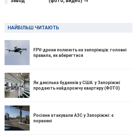
завод
(фото, видео) →
НАЙБІЛЬШ ЧИТАЮТЬ
FPV-дрони полюють на запоріжців: головні
правила, як вберегтися
Як декілька будинків у США: у Запоріжжі
продають найдорожчу квартиру (ФОТО)
Росіяни атакували АЗС у Запоріжжі: є
поранені