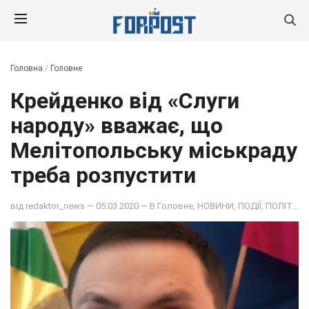
Головна
/
Головне
Крейденко від «Слуги
народу» вважає, що
Мелітопольську міськраду
треба розпустити
від
redaktor_news
— 05.03.2020 — В
Головне
,
НОВИНИ
,
ПОДІЇ
,
ПОЛІТИКА