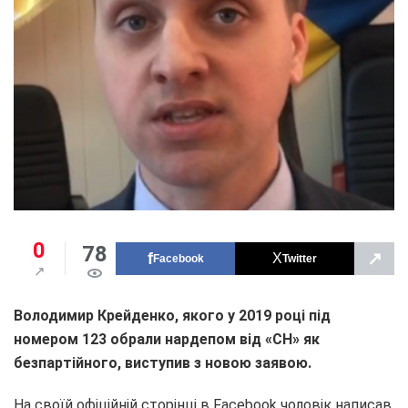
0
78
↗
Facebook
Twitter
Володимир Крейденко, якого у 2019 році під
номером 123 обрали нардепом від «СН» як
безпартійного, виступив з новою заявою.
На своїй офіційній сторінці в Facebook чоловік написав,