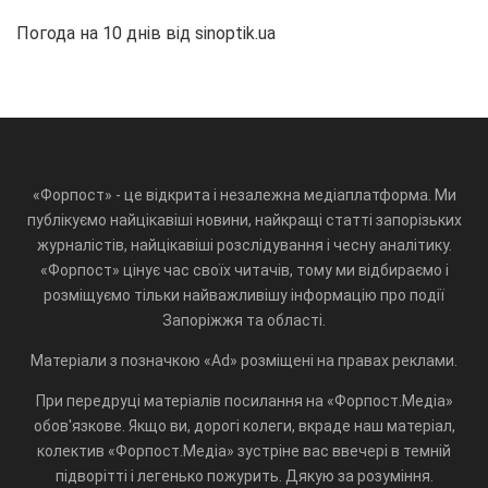
Погода на 10 днів від
sinoptik.ua
«Форпост» - це відкрита і незалежна медіаплатформа. Ми
публікуємо найцікавіші новини, найкращі статті запорізьких
журналістів, найцікавіші розслідування і чесну аналітику.
«Форпост» цінує час своїх читачів, тому ми відбираємо і
розміщуємо тільки найважливішу інформацію про події
Запоріжжя та області.
Матеріали з позначкою «Ad» розміщені на правах реклами.
При передруці матеріалів посилання на «Форпост.Медіа»
обов'язкове. Якщо ви, дорогі колеги, вкраде наш матеріал,
колектив «Форпост.Медіа» зустріне вас ввечері в темній
підворітті і легенько пожурить. Дякую за розуміння.