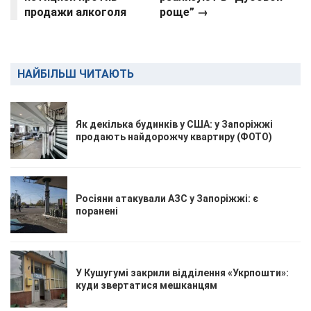
продажи алкоголя
роще” →
НАЙБІЛЬШ ЧИТАЮТЬ
Як декілька будинків у США: у Запоріжжі
продають найдорожчу квартиру (ФОТО)
Росіяни атакували АЗС у Запоріжжі: є
поранені
У Кушугумі закрили відділення «Укрпошти»:
куди звертатися мешканцям