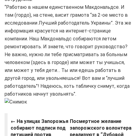
“Работаю в нашем единственном Макдональдсе. И
там (гордо), на стене, висит грамота “за 2-ое место в
исследовании Лучший работодатель Украины”. Эта же
информация красуется на интернет-странице
компании. Наш Макдональдс собираются летом
ремонтировать. И знаете, что говорит руководство?
Не важно, нужно ли тебе присматривать за больным
человеком (здесь в городе) или может ты учишься,
или может у тебя дети… Ты или едешь работать в
другой город, или увольняешься! Вот вам и “лучший
работодатель”! Надеюсь, хоть табличку снимут, когда
работников начнут увольнять”.
← На улицах Запорожья
Посмертное желание
собирают подписи под
запорожского волонтера
петицией против
реализуют в “Дубовой