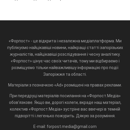
«Форпост» - це відкрита і незалежна медіаплатформа. Ми
публікуємо найцікавіші новини, найкращі статті запорізьких
журналістів, найцікавіші розслідування і чесну аналітику.
«Форпост» цінує час своїх читачів, тому ми відбираємо і
розміщуємо тільки найважливішу інформацію про події
Запоріжжя та області.
Матеріали з позначкою «Ad» розміщені на правах реклами.
При передруці матеріалів посилання на «Форпост.Медіа»
обов'язкове. Якщо ви, дорогі колеги, вкраде наш матеріал,
колектив «Форпост.Медіа» зустріне вас ввечері в темній
підворітті і легенько пожурить. Дякую за розуміння.
E-mail: forpost.media@gmail.com