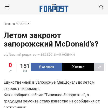
Головна
/
НОВИНИ
Летом закроют
запорожский McDonald’s?
від
Главный редактор
— 25.05.2016 — В
НОВИНИ
0
151
↗
Facebook
Twitter
Единственный в Запорожье МакДональдс летом
закроют на ремонт.
Как сообщает паблик “Типичное Запорожье”, о
грядущем ремонте стало известно из сообщения от
сотрудника: