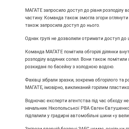
МАГАТЕ запросило доступ до рівня розподілу 
частину. Команда також змогла згори оглянути 
також запросила доступ до нього.
Однак групі не дозволили отримати доступ до ц
Команда МАГАТЕ помітила обгорілі ділянки вну
розподілу водяних сопел. Вони також помітили к
розкидані по басейну з холодною водою.
Фахівці зібрали зразки, зокрема обгорілого та р
МАГАТЕ, імовірно, викликаний горілим пластико
Водночас експерти агентства під час обходу не 
начальник Нікопольської РВА Євген Євтушенко
підпалили у градирні автомобільні шини «у велик
Загрози ядерній безпеці ЗАЕС немає, оскільки 