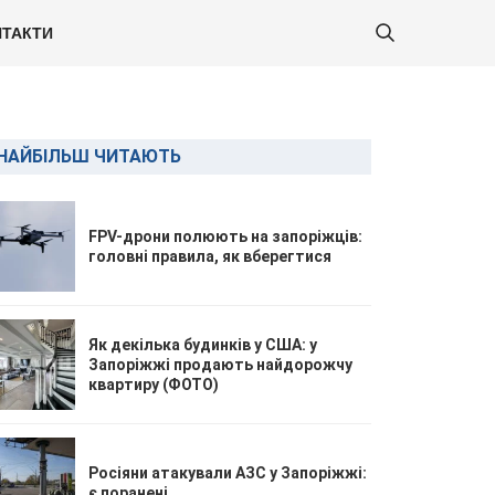
ТАКТИ
НАЙБІЛЬШ ЧИТАЮТЬ
FPV-дрони полюють на запоріжців:
головні правила, як вберегтися
Як декілька будинків у США: у
Запоріжжі продають найдорожчу
квартиру (ФОТО)
Росіяни атакували АЗС у Запоріжжі:
є поранені