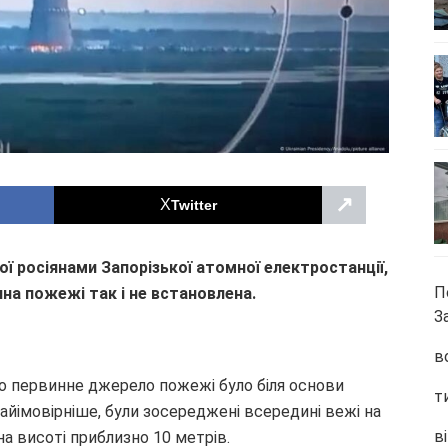
↗
Twitter
ї росіянами Запорізької атомної електростанції,
П
на пожежі так і не встановлена.
З
в
о первинне джерело пожежі було біля основи
т
айімовірніше, були зосереджені всередині вежі на
ві
на висоті приблизно 10 метрів.