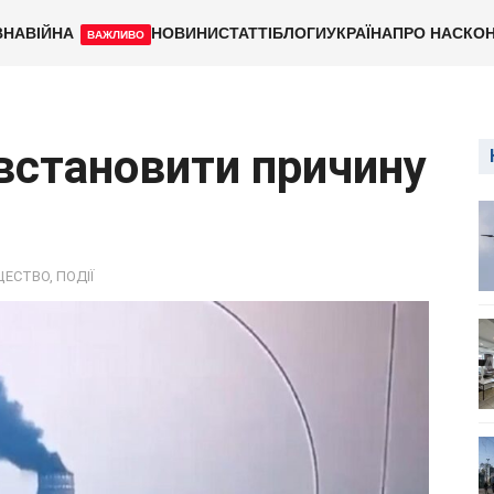
ВНА
ВІЙНА
НОВИНИ
СТАТТІ
БЛОГИ
УКРАЇНА
ПРО НАС
КОН
ВАЖЛИВО
встановити причину
ЩЕСТВО
,
ПОДІЇ