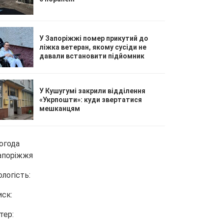
У Запоріжжі помер прикутий до
ліжка ветеран, якому сусіди не
давали встановити підйомник
У Кушугумі закрили відділення
«Укрпошти»: куди звертатися
мешканцям
огода
апоріжжя
ологість:
иск:
тер: