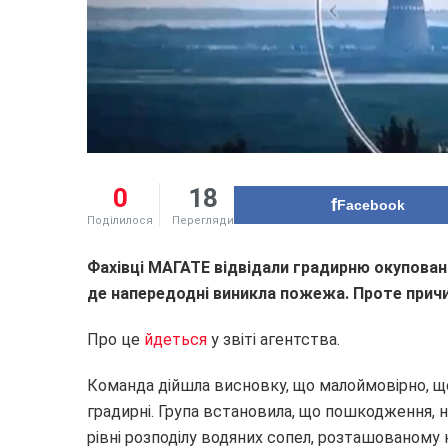
0
18
Facebook
Поділилося
Перегляди
Фахівці МАГАТЕ відвідали градирню окуповано
де напередодні виникла пожежа. Проте причи
Прo це
йдеться
у звіті агентства.
Команда дійшла висновку, що малоймовірно, щ
градирні. Група встановила, що пошкодження, н
рівні розподілу водяних сопел, розташованому 