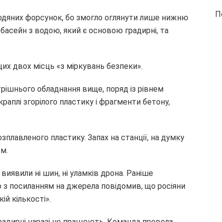
П
водяних форсунок, бо змогло оглянути лише нижню
басейн з водою, який є основою градирні, та
их двох місць «з міркувань безпеки».
трішнього обладнання вище, поряд із рівнем
раплі згорілого пластику і фрагменти бетону,
озплавленого пластику. Запах на станції, на думку
м.
виявили ні шин, ні уламків дрона. Раніше
 з посиланням на джерела повідомив, що росіяни
ій кількості».
градирні наразі не працюють. Команда провела