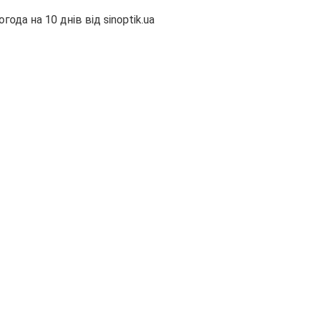
огода на 10 днів від
sinoptik.ua