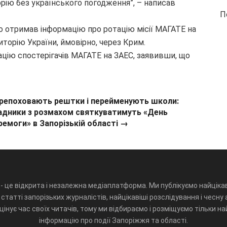
орію без українського погодження”, – написав
П
що отримав інформацію про ротацію місії МАГАТЕ на
торію України, ймовірно, через Крим.
ацію спостерігачів МАГАТЕ на ЗАЕС, заявивши, що
репоховають рештки і перейменують школи:
адники з розмахом святкуватимуть «День
ремоги» в Запорізькій області →
- це відкрита і незалежна медіаплатформа. Ми публікуємо найцікав
статті запорізьких журналістів, найцікавіші розслідування і чесну 
інує час своїх читачів, тому ми відбираємо і розміщуємо тільки н
інформацію про події Запоріжжя та області.