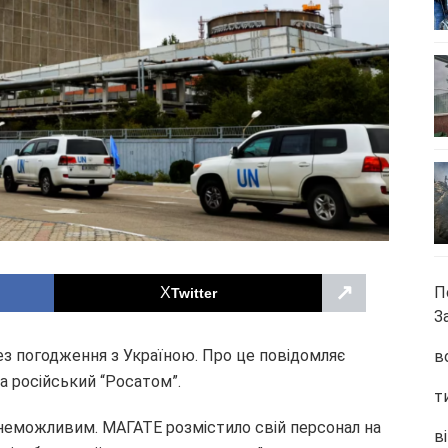
↗
П
Twitter
З
ез погодження з Україною. Про це повідомляє
в
а російський “Росатом”.
т
я неможливим. МАГАТЕ розмістило свій персонал на
ві