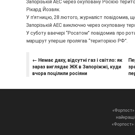
Запорізькій АЕС через окуповану Росією терит
Рікард Йозвяк.
У п’ятницю, 28 лютого, журналіст повідомив, 
Запорізькій АЕС виключно через окуповану тери
У суботу ввечері “Росатом” повідомив про рот
маршрут уперше пролягав “територією РФ”.
← Немає даху, відсутні газ і світло: як
Пе
зараз виглядає ЖК в Запоріжжі, куди
зр
вчора поцілили росіяни
пе
«Форпост» 
найкращі 
«Форпост» ц