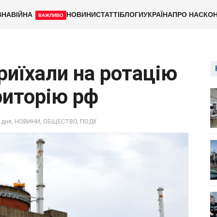
ВНА
ВІЙНА
НОВИНИ
СТАТТІ
БЛОГИ
УКРАЇНА
ПРО НАС
КОН
ВАЖЛИВО
иїхали на ротацію
риторію рф
 дня
,
НОВИНИ
,
ОБЩЕСТВО
,
ПОДІЇ