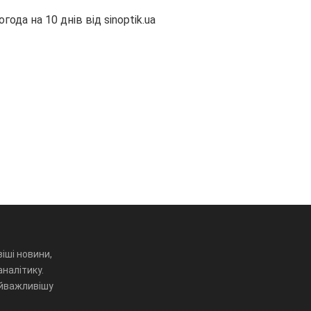
огода на 10 днів від
sinoptik.ua
іші новини,
аналітику.
айважливішу