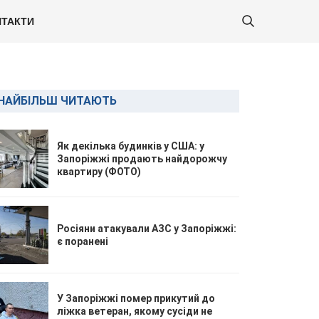
ТАКТИ
НАЙБІЛЬШ ЧИТАЮТЬ
Як декілька будинків у США: у
Запоріжжі продають найдорожчу
квартиру (ФОТО)
Росіяни атакували АЗС у Запоріжжі:
є поранені
У Запоріжжі помер прикутий до
ліжка ветеран, якому сусіди не