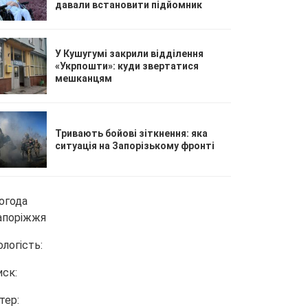
давали встановити підйомник
У Кушугумі закрили відділення
«Укрпошти»: куди звертатися
мешканцям
Тривають бойові зіткнення: яка
ситуація на Запорізькому фронті
огода
апоріжжя
ологість:
иск:
тер: