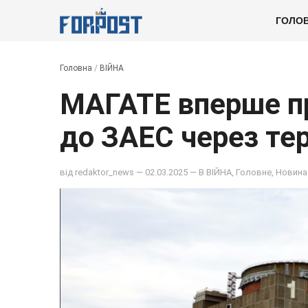
ГОЛО
Головна
/
ВІЙНА
МАГАТЕ вперше пр
до ЗАЕС через те
від
redaktor_news
— 02.03.2025 — В
ВІЙНА
,
Головне
,
Новина