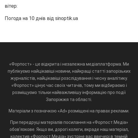
вітер:
Погода на 10 днів від
sinoptik.ua
«Форпост» - це відкрита і незалежна медіаплатформа. Ми
публікуємо найцікавіші новини, найкращі статті запорізьких
журналістів, найцікавіші розслідування і чесну аналітику.
«Форпост» цінує час своїх читачів, тому ми відбираємо і
розміщуємо тільки найважливішу інформацію про події
Запоріжжя та області.
Матеріали з позначкою «Ad» розміщені на правах реклами.
При передруці матеріалів посилання на «Форпост.Медіа»
обов'язкове. Якщо ви, дорогі колеги, вкраде наш матеріал,
колектив «Форпост.Медіа» зустріне вас ввечері в темній