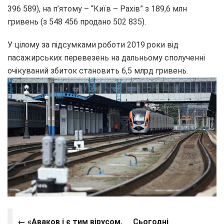
396 589), на п’ятому – “Київ – Рахів” з 189,6 млн
гривень (з 548 456 продано 502 835).
У цілому за підсумками роботи 2019 роки від
пасажирських перевезень на дальньому сполученні
очікуваний збиток становить 6,5 млрд гривень.
← «Аваков і є тим вірусом,
Сьогодні