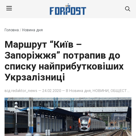
Головна
/
Новина дня
Маршрут “Київ –
Запоріжжя” потрапив до
списку найприбутковіших
Укрзалізниці
від
redaktor_news
— 24.02.2020 — В
Новина дня
,
НОВИНИ
,
ОБЩЕСТВО