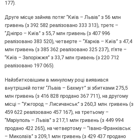
177).
Друге місце зайняв потяг “Київ – Львів” з 56 млн
гривень (з 392 582 реалізовано 333 313), третє –
“Дніпро – Київ” з 55,7 млн гривень (з 407 996
реалізовано 383 520), четверте – “Харків – Київ” з 47,4
млн гривень (з 385 362 реалізовано 325 237), п’яте –
“Київ – Запоріжжя” з 33,7 млн гривень (з 220 712
реалізовано 197 065).
Найзбитковішим в минулому році виявився
внутрішній потяг “Львів – Бахмут” зі збитками 275,5
млн гривень (з 416 828 продано 367 711), на другому
місці – “Ужгород – Лисичанськ” з 260,3 млн. гривень (з
459 622 реалізовано 457 167), на третьому –
“Маріуполь – Львів” з 217,1 млн гривень (з 449 994
продано 422 265), на четвертому – “Івано-Франківськ
– Миколаїв” з 209,1 млн гривень (з 429 437 продано