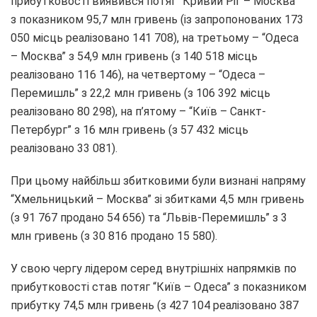
прибутковості виявився потяг “Кривий Ріг – Москва”
з показником 95,7 млн гривень (із запропонованих 173
050 місць реалізовано 141 708), на третьому – “Одеса
– Москва” з 54,9 млн гривень (з 140 518 місць
реалізовано 116 146), на четвертому – “Одеса –
Перемишль” з 22,2 млн гривень (з 106 392 місць
реалізовано 80 298), на п’ятому – “Київ – Санкт-
Петербург” з 16 млн гривень (з 57 432 місць
реалізовано 33 081).
При цьому найбільш збитковими були визнані напряму
“Хмельницький – Москва” зі збитками 4,5 млн гривень
(з 91 767 продано 54 656) та “Львів-Перемишль” з 3
млн гривень (з 30 816 продано 15 580).
У свою чергу лідером серед внутрішніх напрямків по
прибутковості став потяг “Київ – Одеса” з показником
прибутку 74,5 млн гривень (з 427 104 реалізовано 387