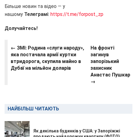
Більше новин та відео — у
нашому
Телеграмі
:
https://t.me/forpost_zp
Долучайтесь!
← ЗМІ: Родина «слуги народу»,
На фронті
яка постачала армії куртки
загинув
втридорога, скупила майно в
запорізький
Дубаї на мільйон доларів
захисник
Анастас Пушкар
→
НАЙБІЛЬШ ЧИТАЮТЬ
Як декілька будинків у США: у Запоріжжі
продають найдорожчу квартиру (ФОТО)