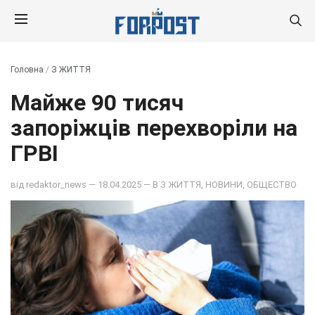
Головна
/
З ЖИТТЯ
Майже 90 тисяч
запоріжців перехворіли на
ГРВІ
від
redaktor_news
— 18.04.2025 — В
З ЖИТТЯ
,
НОВИНИ
,
ОБЩЕСТВО