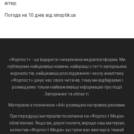
вітер:
Погода на 10 днів від
sinoptik.ua
«Форпост» - це відкрита і незалежна медіаплатформа. Ми
публікуємо найцікавіші новини, найкращі статті запорізьких
журналістів, найцікавіші розслідування і чесну аналітику.
«Форпост» цінує час своїх читачів, тому ми відбираємо і
розміщуємо тільки найважливішу інформацію про події
Запоріжжя та області.
Матеріали з позначкою «Ad» розміщені на правах реклами.
При передруці матеріалів посилання на «Форпост.Медіа»
обов'язкове. Якщо ви, дорогі колеги, вкраде наш матеріал,
колектив «Форпост.Медіа» зустріне вас ввечері в темній