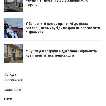
Росіяни атакували АЗС у Запоріжжі: є
поранені
У Запоріжжі помер прикутий до ліжка
ветеран, якому сусіди не давали встановити
підйомник
У Кушугумі закрили відділення «Укрпошти»:
куди звертатися мешканцям
Погода
Запоріжжя
вологість:
тиск: