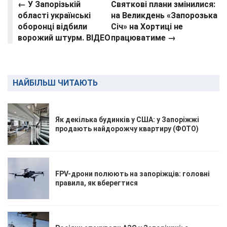
← У Запорізькій
Святкові плани змінилися:
області українські
на Великдень «Запорозька
оборонці відбили
Січ» на Хортиці не
ворожий штурм. ВІДЕО
працюватиме →
НАЙБІЛЬШ ЧИТАЮТЬ
Як декілька будинків у США: у Запоріжжі
продають найдорожчу квартиру (ФОТО)
FPV-дрони полюють на запоріжців: головні
правила, як вберегтися