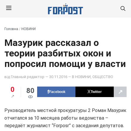
Головна
/
НОВИНИ
Мазурик рассказал о
теории разбитых окон и
попросил помощи у власти
від
Главный редактор
— 30.11.2016 — В
НОВИНИ
,
ОБЩЕСТВО
0
80
↗
Facebook
Twitter
Руководитель местной прокуратуры 2 Роман Мазурик
отчитался за 10 месяцев работы ведомства –
передаёт журналист “Forposr” с заседания депутатов.