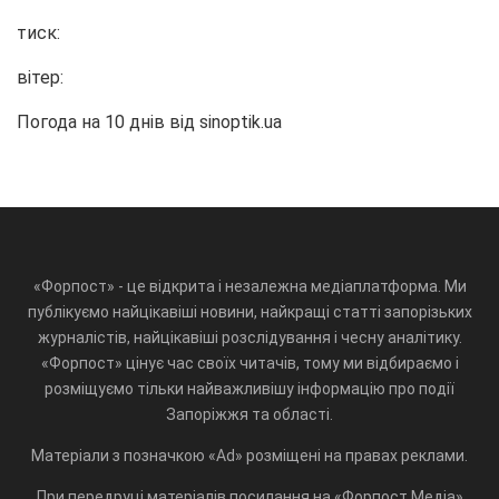
тиск:
вітер:
Погода на 10 днів від
sinoptik.ua
«Форпост» - це відкрита і незалежна медіаплатформа. Ми
публікуємо найцікавіші новини, найкращі статті запорізьких
журналістів, найцікавіші розслідування і чесну аналітику.
«Форпост» цінує час своїх читачів, тому ми відбираємо і
розміщуємо тільки найважливішу інформацію про події
Запоріжжя та області.
Матеріали з позначкою «Ad» розміщені на правах реклами.
При передруці матеріалів посилання на «Форпост.Медіа»