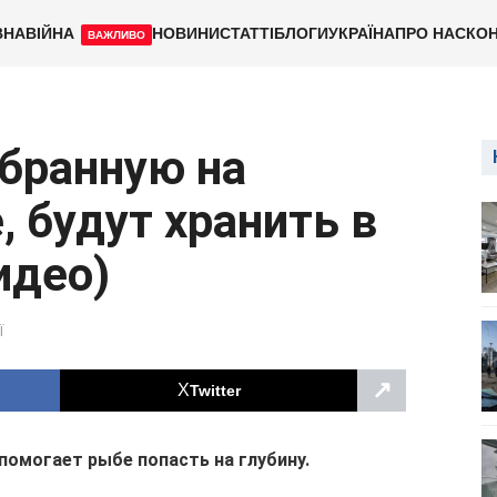
ВНА
ВІЙНА
НОВИНИ
СТАТТІ
БЛОГИ
УКРАЇНА
ПРО НАС
КОН
ВАЖЛИВО
бранную на
 будут хранить в
идео)
Ї
↗
Twitter
помогает рыбе попасть на глубину.