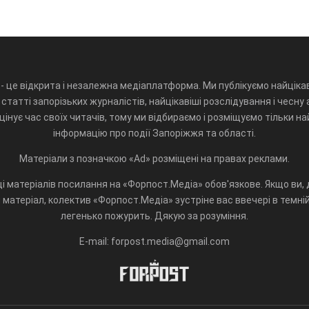
- це відкрита і незалежна медіаплатформа. Ми публікуємо найцікав
статті запорізьких журналістів, найцікавіші розслідування і чесну 
інує час своїх читачів, тому ми відбираємо і розміщуємо тільки н
інформацію про події Запоріжжя та області.
Матеріали з позначкою «Ad» розміщені на правах реклами.
і матеріалів посилання на «Форпост.Медіа» обов'язкове. Якщо ви, д
матеріал, колектив «Форпост.Медіа» зустріне вас ввечері в темній 
легенько пожурить. Дякую за розуміння.
E-mail: forpost.media@gmail.com