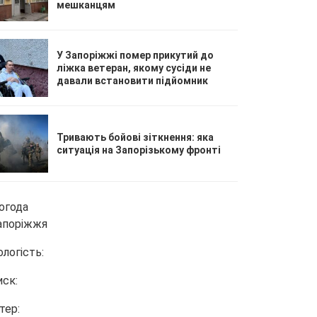
мешканцям
У Запоріжжі помер прикутий до
ліжка ветеран, якому сусіди не
давали встановити підйомник
Тривають бойові зіткнення: яка
ситуація на Запорізькому фронті
огода
апоріжжя
ологість:
иск:
тер: