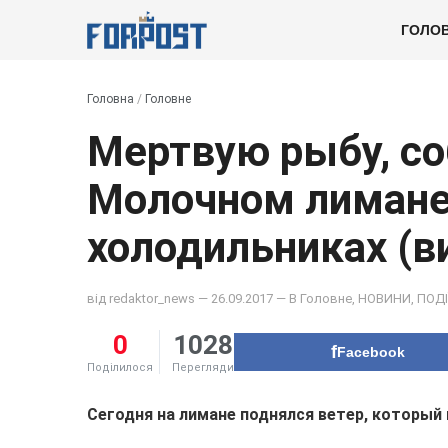
ГОЛО
Головна
/
Головне
Мертвую рыбу, со
Молочном лимане,
холодильниках (в
від
redaktor_news
— 26.09.2017 — В
Головне
,
НОВИНИ
,
ПОДІ
0
1028
Facebook
Поділилося
Перегляди
Сегодня на лимане поднялся ветер, который 