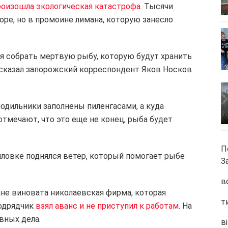
оизошла экологическая катастрофа.
Тысячи
ре, но в промоине лимана, которую занесло
я собрать мертвую рыбу, которую будут хранить
ссказал запорожский корреспондент Яков Носков
лодильники заполнены пиленгасами, а куда
тмечают, что это еще не конец, рыба будет
П
лловке поднялся ветер, который помогает рыбе
З
в
не виновата николаевская фирма, которая
т
подрядчик
взял аванс и не приступил к работам
. На
вных дела.
ві