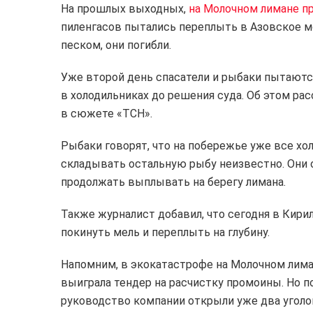
На прошлых выходных,
на Молочном лимане пр
пиленгасов пытались переплыть в Азовское мо
песком, они погибли.
Уже второй день спасатели и рыбаки пытаютс
в холодильниках до решения суда. Об этом ра
в сюжете «ТСН».
Рыбаки говорят, что на побережье уже все хо
складывать остальную рыбу неизвестно. Они о
продолжать выплывать на берегу лимана.
Также журналист добавил, что сегодня в Кири
покинуть мель и переплыть на глубину.
Напомним, в экокатастрофе на Молочном лима
выиграла тендер на расчистку промоины. Но 
руководство компании открыли уже два уголо