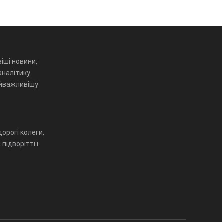
іші новини,
аналітику.
айважливішу
орогі колеги,
підворітті і