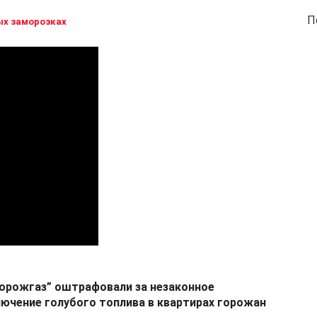
П
х заморозках
орожгаз” оштрафовали за незаконное
ючение голубого топлива в квартирах горожан