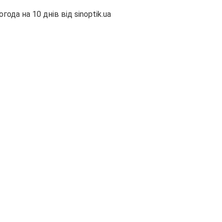
огода на 10 днів від
sinoptik.ua