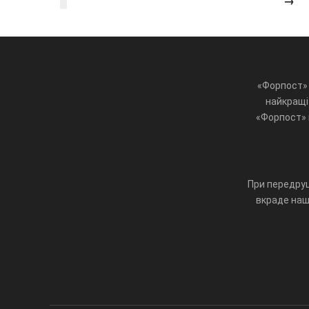
→
«Форпост» 
найкращі 
«Форпост» ц
При передруц
вкраде наш 