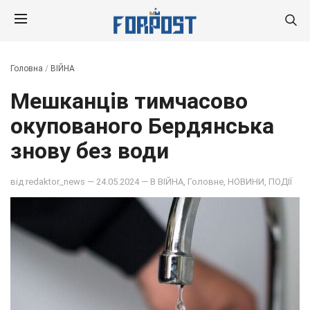
Головна
/
ВІЙНА
Мешканців тимчасово
окупованого Бердянська
знову без води
від
redaktor_news
— 24.05.2024 — В
ВІЙНА
,
Головне
,
НОВИНИ
,
ПОДІЇ