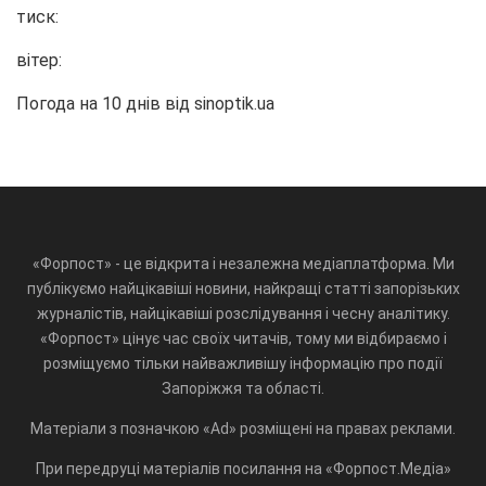
тиск:
вітер:
Погода на 10 днів від
sinoptik.ua
«Форпост» - це відкрита і незалежна медіаплатформа. Ми
публікуємо найцікавіші новини, найкращі статті запорізьких
журналістів, найцікавіші розслідування і чесну аналітику.
«Форпост» цінує час своїх читачів, тому ми відбираємо і
розміщуємо тільки найважливішу інформацію про події
Запоріжжя та області.
Матеріали з позначкою «Ad» розміщені на правах реклами.
При передруці матеріалів посилання на «Форпост.Медіа»