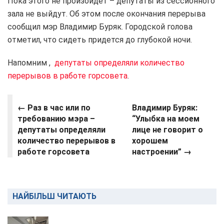
Пока этого не произойдет – депутаты из сессионного
зала не выйдут. Об этом после окончания перерыва
сообщил мэр Владимир Буряк. Городской голова
отметил, что сидеть придется до глубокой ночи.
Напомним ,
депутаты определяли количество
перерывов в работе горсовета
.
← Раз в час или по
Владимир Буряк:
требованию мэра –
“Улыбка на моем
депутаты определяли
лице не говорит о
количество перерывов в
хорошем
работе горсовета
настроении” →
НАЙБІЛЬШ ЧИТАЮТЬ