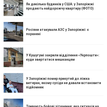
Як декілька будинків у США: у Запоріжжі
продають найдорожчу квартиру (ФОТО)
Росіяни атакували АЗС у Запоріжжі: є
поранені
У Кушугумі закрили відділення «Укрпошти»:
куди звертатися мешканцям
У Запоріжжі помер прикутий до ліжка
ветеран, якому сусіди не давали встановити
підйомник
Тривають бойові зіткнення: яка ситуація на