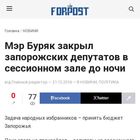
Головна
/
НОВИНИ
Мэр Буряк закрыл
запорожских депутатов в
сессионном зале до ночи
від
Главный редактор
— 21.12.2016 — В
НОВИНИ
,
ПОЛІТИКА
0
77
↗
Facebook
Twitter
Задача народных избранников – принять бюджет
Запорожья.