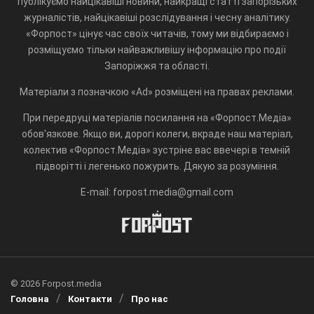
публікуємо найцікавіші новини, найкращі статті запорізьких
журналістів, найцікавіші розслідування і чесну аналітику.
«Форпост» цінує час своїх читачів, тому ми відбираємо і
розміщуємо тільки найважливішу інформацію про події
Запоріжжя та області.
Матеріали з позначкою «Ad» розміщені на правах реклами.
При передруці матеріалів посилання на «Форпост.Медіа»
обов'язкове. Якщо ви, дорогі колеги, вкраде наш матеріал,
колектив «Форпост.Медіа» зустріне вас ввечері в темній
підворітті і легенько пожурить. Дякую за розуміння.
E-mail: forpost.media@gmail.com
© 2026 Forpost.media
Головна
Контакти
Про нас