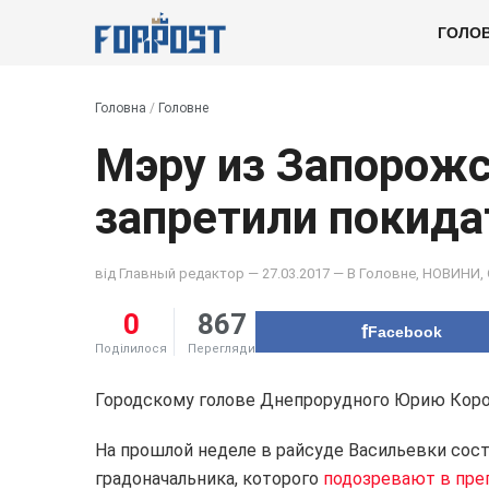
ГОЛО
Головна
/
Головне
Мэру из Запорожс
запретили покида
від
Главный редактор
— 27.03.2017 — В
Головне
,
НОВИНИ
,
0
867
Facebook
Поділилося
Перегляди
Городскому голове Днепрорудного Юрию Короб
На прошлой неделе в райсуде Васильевки сос
градоначальника, которого
подозревают в пре