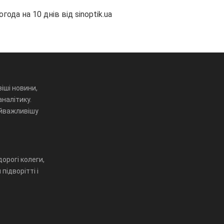
огода на 10 днів від
sinoptik.ua
іші новини,
аналітику.
айважливішу
орогі колеги,
підворітті і