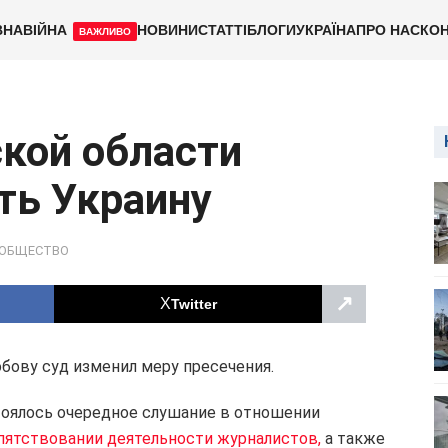
ВНА
ВІЙНА
НОВИНИ
СТАТТІ
БЛОГИ
УКРАЇНА
ПРО НАС
КОН
ВАЖЛИВО
кой области
ть Украину
ОБЩЕСТВО
↗
Twitter
ову суд изменил меру пресечения.
тоялось очередное слушание в отношении
пятствовании деятельности журналистов,
а также