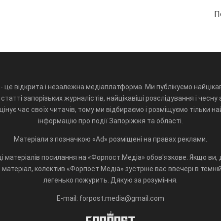
П
- це відкрита і незалежна медіаплатформа. Ми публікуємо найцікав
статті запорізьких журналістів, найцікавіші розслідування і чесну 
інує час своїх читачів, тому ми відбираємо і розміщуємо тільки н
інформацію про події Запоріжжя та області.
Матеріали з позначкою «Ad» розміщені на правах реклами.
і матеріалів посилання на «Форпост.Медіа» обов'язкове. Якщо ви, д
матеріал, колектив «Форпост.Медіа» зустріне вас ввечері в темній 
легенько пожурить. Дякую за розуміння.
E-mail: forpost.media@gmail.com