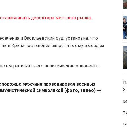
сстанавливать директора местного рынка,
сечения и Васильевский суд, установив, что
нный Крым постановил запретить ему выезд за
аются раскачать его политические оппоненты.
П
апорожье мужчина провоцировал военных
З
мунистической символикой (фото, видео) →
в
т
ві