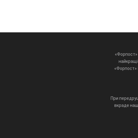
«Форпост» 
найкращі 
«Форпост» ц
При передруц
вкраде наш 