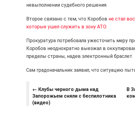
невыполнении судебного решения.
Второе связано с тем, что Коробов
не стал во
которые ушел служить в зону АТО.
Прокуратура потребовала ужесточить меру пре
Коробов неоднократно выезжал в оккупирова
пределы страны, надев электронный браслет.
Сам градоначальник заявил, что ситуацию пыт
← Клубы черного дыма над
В З
Запорожьем сняли с беспилотника
ком
(видео)