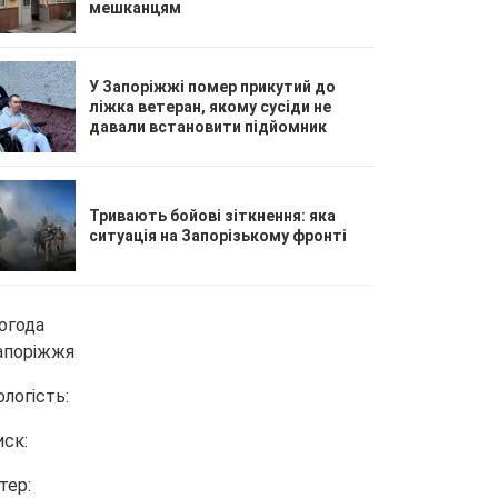
мешканцям
У Запоріжжі помер прикутий до
ліжка ветеран, якому сусіди не
давали встановити підйомник
Тривають бойові зіткнення: яка
ситуація на Запорізькому фронті
огода
апоріжжя
ологість:
иск:
тер: