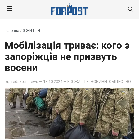
Головна
/
З ЖИТТЯ
Мобілізація триває: кого з
запоріжців не призвуть
восени
від
redaktor_news
— 13.10.2024 — В
З ЖИТТЯ
,
НОВИНИ
,
ОБЩЕСТВО