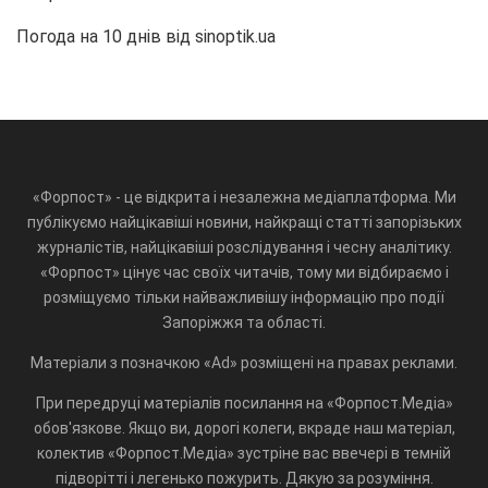
Погода на 10 днів від
sinoptik.ua
«Форпост» - це відкрита і незалежна медіаплатформа. Ми
публікуємо найцікавіші новини, найкращі статті запорізьких
журналістів, найцікавіші розслідування і чесну аналітику.
«Форпост» цінує час своїх читачів, тому ми відбираємо і
розміщуємо тільки найважливішу інформацію про події
Запоріжжя та області.
Матеріали з позначкою «Ad» розміщені на правах реклами.
При передруці матеріалів посилання на «Форпост.Медіа»
обов'язкове. Якщо ви, дорогі колеги, вкраде наш матеріал,
колектив «Форпост.Медіа» зустріне вас ввечері в темній
підворітті і легенько пожурить. Дякую за розуміння.