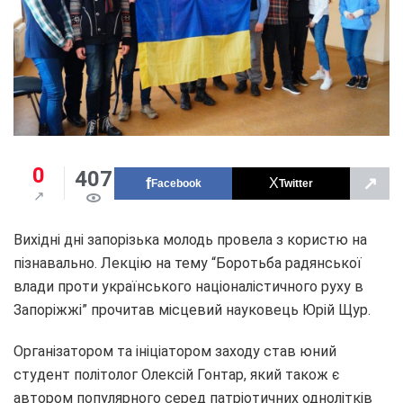
0
407
↗
Facebook
Twitter
Вихідні дні запорізька молодь провела з користю на
пізнавально. Лекцію на тему “Боротьба радянської
влади проти українського націоналістичного руху в
Запоріжжі” прочитав місцевий науковець Юрій Щур.
Організатором та ініціатором заходу став юний
студент політолог Олексій Гонтар, який також є
автором популярного серед патріотичних однолітків