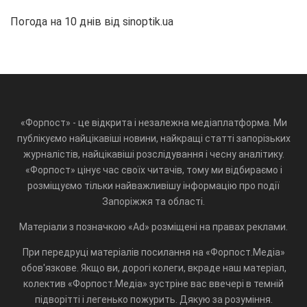
Погода на 10 днів від
sinoptik.ua
«Форпост» - це відкрита і незалежна медіаплатформа. Ми
публікуємо найцікавіші новини, найкращі статті запорізьких
журналістів, найцікавіші розслідування і чесну аналітику.
«Форпост» цінує час своїх читачів, тому ми відбираємо і
розміщуємо тільки найважливішу інформацію про події
Запоріжжя та області.
Матеріали з позначкою «Ad» розміщені на правах реклами.
При передруці матеріалів посилання на «Форпост.Медіа»
обов'язкове. Якщо ви, дорогі колеги, вкраде наш матеріал,
колектив «Форпост.Медіа» зустріне вас ввечері в темній
підворітті і легенько пожурить. Дякую за розуміння.