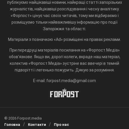
публікуємо найцікавіші новини, найкращі статті запорізьких
журналістів, найцікавіші розслідування і чесну аналітику.
«Форпост» цінує час своїх читачів, тому ми відбираємо і
розміщуємо тільки найважливішу інформацію про події
Запоріжжя та області.
Матеріали з позначкою «Ad» розміщені на правах реклами.
При передруці матеріалів посилання на «Форпост.Медіа»
обов'язкове. Якщо ви, дорогі колеги, вкраде наш матеріал,
колектив «Форпост.Медіа» зустріне вас ввечері в темній
підворітті і легенько пожурить. Дякую за розуміння.
E-mail: forpost.media@gmail.com
© 2026 Forpost.media
Головна
Контакти
Про нас