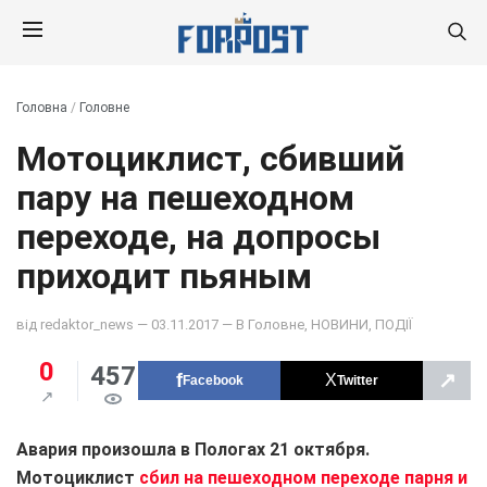
Головна
/
Головне
Мотоциклист, сбивший
пару на пешеходном
переходе, на допросы
приходит пьяным
від
redaktor_news
— 03.11.2017 — В
Головне
,
НОВИНИ
,
ПОДІЇ
0
457
↗
Facebook
Twitter
Авария произошла в Пологах 21 октября.
Мотоциклист
сбил на пешеходном переходе парня и