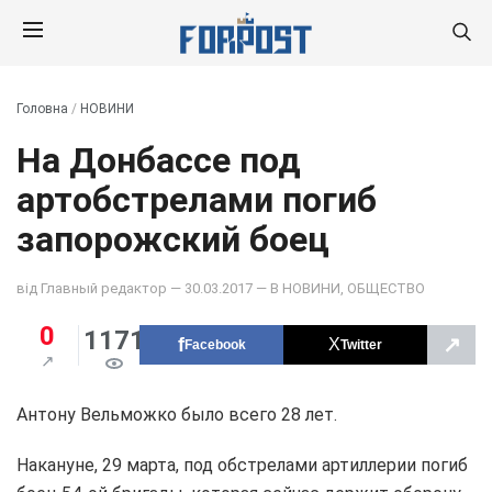
Головна
/
НОВИНИ
На Донбассе под
артобстрелами погиб
запорожский боец
від
Главный редактор
— 30.03.2017 — В
НОВИНИ
,
ОБЩЕСТВО
0
1171
↗
Facebook
Twitter
Антону Вельможко было всего 28 лет.
Накануне, 29 марта, под обстрелами артиллерии погиб