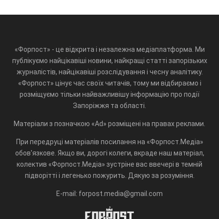
«Форпост» - це відкрита і незалежна медіаплатформа. Ми
публікуємо найцікавіші новини, найкращі статті запорізьких
журналістів, найцікавіші розслідування і чесну аналітику.
«Форпост» цінує час своїх читачів, тому ми відбираємо і
розміщуємо тільки найважливішу інформацію про події
Запоріжжя та області.
Матеріали з позначкою «Ad» розміщені на правах реклами.
При передруці матеріалів посилання на «Форпост.Медіа»
обов'язкове. Якщо ви, дорогі колеги, вкраде наш матеріал,
колектив «Форпост.Медіа» зустріне вас ввечері в темній
підворітті і легенько пожурить. Дякую за розуміння.
E-mail: forpost.media@gmail.com