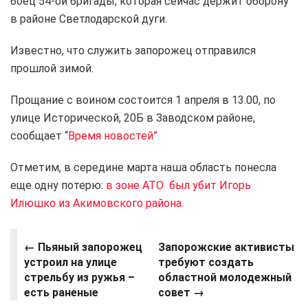
боец 54-ой бригады, которая сейчас держит оборону
в районе Светлодарской дуги.
Известно, что служить запорожец отправился
прошлой зимой.
Прощание с воином состоится 1 апреля в 13.00, по
улице Исторической, 20Б в Заводском районе,
сообщает “
Время новостей”
Отметим, в середине марта наша область понесла
еще одну потерю:
в зоне АТО был убит Игорь
Илюшко из Акимовского района.
←
Пьяный запорожец
Запорожские активисты
устроил на улице
требуют создать
стрельбу из ружья –
областной молодежный
есть раненые
совет →