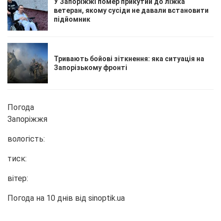
У Запоріжжі помер прикутий до ліжка
ветеран, якому сусіди не давали встановити
підйомник
Тривають бойові зіткнення: яка ситуація на
Запорізькому фронті
Погода
Запоріжжя
вологість:
тиск:
вітер:
Погода на 10 днів від
sinoptik.ua