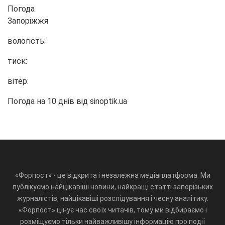
Погода
Запоріжжя
вологість:
тиск:
вітер:
Погода на 10 днів від
sinoptik.ua
«Форпост» - це відкрита і незалежна медіаплатформа. Ми
публікуємо найцікавіші новини, найкращі статті запорізьких
журналістів, найцікавіші розслідування і чесну аналітику.
«Форпост» цінує час своїх читачів, тому ми відбираємо і
розміщуємо тільки найважливішу інформацію про події