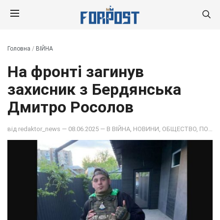
Головна
/
ВІЙНА
На фронті загинув
захисник з Бердянська
Дмитро Росолов
від
redaktor_news
— 08.06.2025 — В
ВІЙНА
,
НОВИНИ
,
ОБЩЕСТВО
,
ПОДІЇ