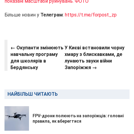
показані масштаби руйнувань. ФОТО
Більше новин у
Телеграм
:
https://t.me/forpost_zp
← Окупанти змінюють
У Києві встановили чорну
навчальну програму
хмару з блискавками, де
для школярів в
лунають звуки війни
Бердянську
Запоріжжя →
НАЙБІЛЬШ ЧИТАЮТЬ
FPV-дрони полюють на запоріжців: головні
правила, як вберегтися