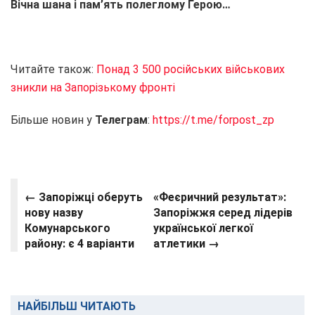
Вічна шана і пам’ять полеглому Герою…
Читайте також:
Понад 3 500 російських військових
зникли на Запорізькому фронті
Більше новин у
Телеграм
:
https://t.me/forpost_zp
← Запоріжці оберуть
«Феєричний результат»:
нову назву
Запоріжжя серед лідерів
Комунарського
української легкої
району: є 4 варіанти
атлетики →
НАЙБІЛЬШ ЧИТАЮТЬ