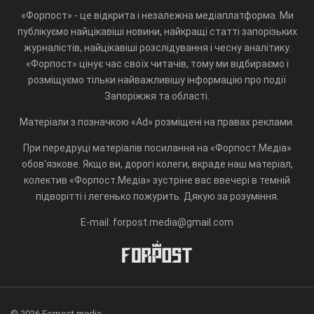
«Форпост» - це відкрита і незалежна медіаплатформа. Ми
публікуємо найцікавіші новини, найкращі статті запорізьких
журналістів, найцікавіші розслідування і чесну аналітику.
«Форпост» цінує час своїх читачів, тому ми відбираємо і
розміщуємо тільки найважливішу інформацію про події
Запоріжжя та області.
Матеріали з позначкою «Ad» розміщені на правах реклами.
При передруці матеріалів посилання на «Форпост.Медіа»
обов'язкове. Якщо ви, дорогі колеги, вкраде наш матеріал,
колектив «Форпост.Медіа» зустріне вас ввечері в темній
підворітті і легенько пожурить. Дякую за розуміння.
E-mail: forpost.media@gmail.com
© 2026 Forpost.media