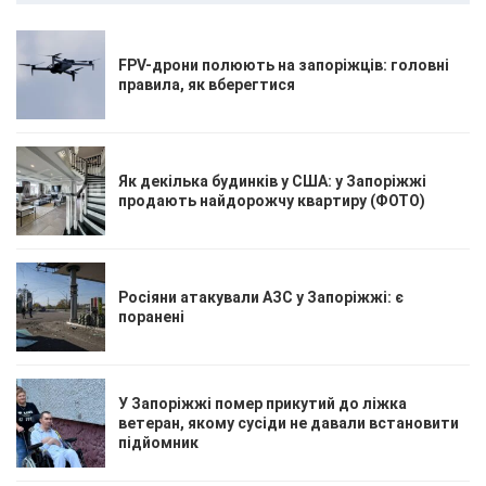
FPV-дрони полюють на запоріжців: головні
правила, як вберегтися
Як декілька будинків у США: у Запоріжжі
продають найдорожчу квартиру (ФОТО)
Росіяни атакували АЗС у Запоріжжі: є
поранені
У Запоріжжі помер прикутий до ліжка
ветеран, якому сусіди не давали встановити
підйомник