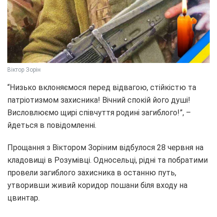
Віктор Зорін
“Низько вклоняємося перед відвагою, стійкістю та
патріотизмом захисника! Вічний спокій його душі!
Висловлюємо щирі співчуття родині загиблого!”, –
йдеться в повідомленні.
Прощання з Віктором Зоріним відбулося 28 червня на
кладовищі в Розумівці. Односельці, рідні та побратими
провели загиблого захисника в останню путь,
утворивши живий коридор пошани біля входу на
цвинтар.