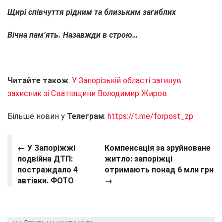
Щирі співчуття рідним та близьким загиблих
Вічна пам’ять. Назавжди в строю…
Читайте також
:
У Запорізькій області загинув
захисник зі Сватівщини Володимир Жиров
Більше новин у
Телеграм
:
https://t.me/forpost_zp
← У Запоріжжі
Компенсація за зруйноване
подвійна ДТП:
житло: запоріжці
постраждало 4
отримають понад 6 млн грн
автівки. ФОТО
→