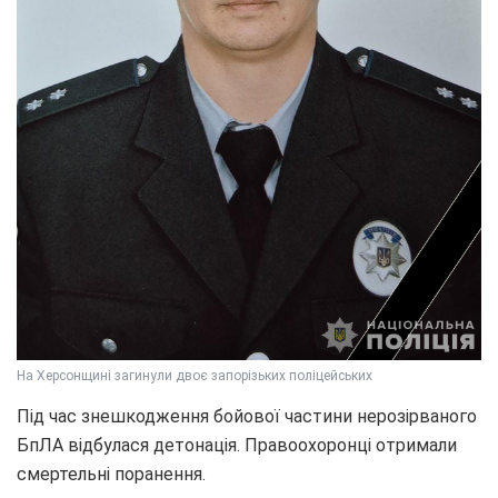
На Херсонщині загинули двоє запорізьких поліцейських
Під час знешкодження бойової частини нерозірваного
БпЛА відбулася детонація. Правоохоронці отримали
смертельні поранення.