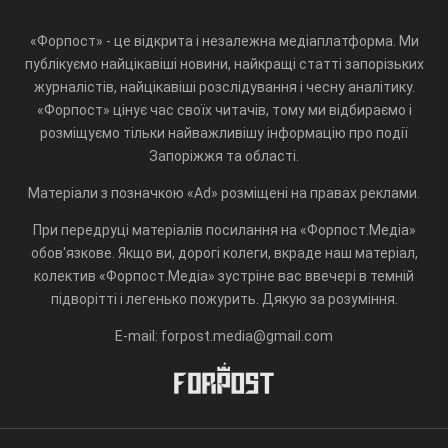
«Форпост» - це відкрита і незалежна медіаплатформа. Ми
публікуємо найцікавіші новини, найкращі статті запорізьких
журналістів, найцікавіші розслідування і чесну аналітику.
«Форпост» цінує час своїх читачів, тому ми відбираємо і
розміщуємо тільки найважливішу інформацію про події
Запоріжжя та області.
Матеріали з позначкою «Ad» розміщені на правах реклами.
При передруці матеріалів посилання на «Форпост.Медіа»
обов'язкове. Якщо ви, дорогі колеги, вкраде наш матеріал,
колектив «Форпост.Медіа» зустріне вас ввечері в темній
підворітті і легенько пожурить. Дякую за розуміння.
E-mail: forpost.media@gmail.com