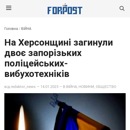
Головна
/
ВІЙНА
На Херсонщині загинули
двоє запорізьких
поліцейських-
вибухотехніків
від
redaktor_news
— 14.01.2025 — В
ВІЙНА
,
НОВИНИ
,
ОБЩЕСТВО