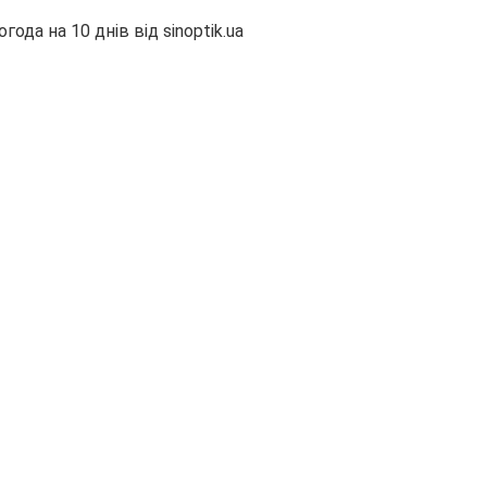
огода на 10 днів від
sinoptik.ua