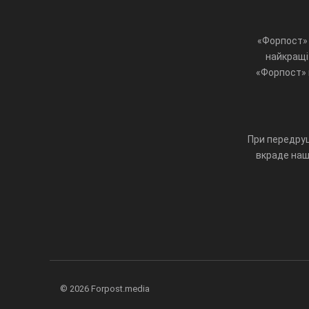
«Форпост» 
найкращі 
«Форпост» ц
При передруц
вкраде наш 
© 2026 Forpost.media