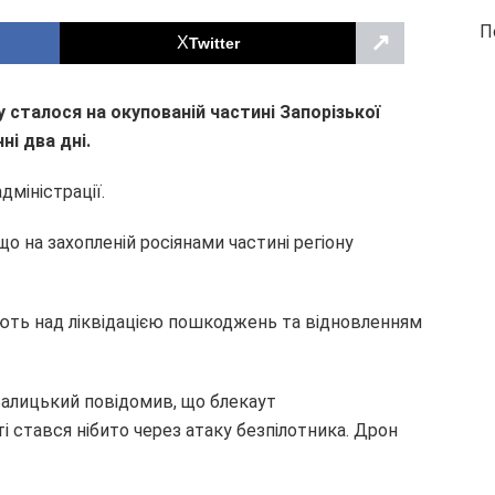
П
↗
Twitter
сталося на окупованій частині Запорізької
ні два дні.
дміністрації.
що на захопленій росіянами частині регіону
ють над ліквідацією пошкоджень та відновленням
 Балицький повідомив, що блекаут
ті стався нібито через атаку безпілотника. Дрон