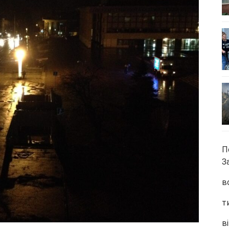
П
З
в
т
ві