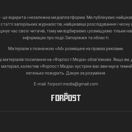
- це відкрита і незалежна медіаплатформа. Ми публікуємо найцікав
статті запорізьких журналістів, найцікавіші розслідування і чесну 
інує час своїх читачів, тому ми відбираємо і розміщуємо тільки н
інформацію про події Запоріжжя та області.
Матеріали з позначкою «Ad» розміщені на правах реклами.
і матеріалів посилання на «Форпост.Медіа» обов'язкове. Якщо ви, д
матеріал, колектив «Форпост.Медіа» зустріне вас ввечері в темній 
легенько пожурить. Дякую за розуміння.
E-mail: forpost.media@gmail.com