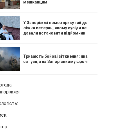
мешканцям
У Запоріжжі помер прикутий до
ліжка ветеран, якому сусіди не
давали встановити підйомник
Тривають бойові зіткнення: яка
ситуація на Запорізькому фронті
огода
апоріжжя
ологість:
иск:
тер: