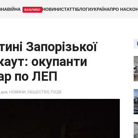
ВНА
ВІЙНА
НОВИНИ
СТАТТІ
БЛОГИ
УКРАЇНА
ПРО НАС
КОН
ВАЖЛИВО
тині Запорізької
каут: окупанти
ар по ЛЕП
 дня
,
НОВИНИ
,
ОБЩЕСТВО
,
ПОДІЇ