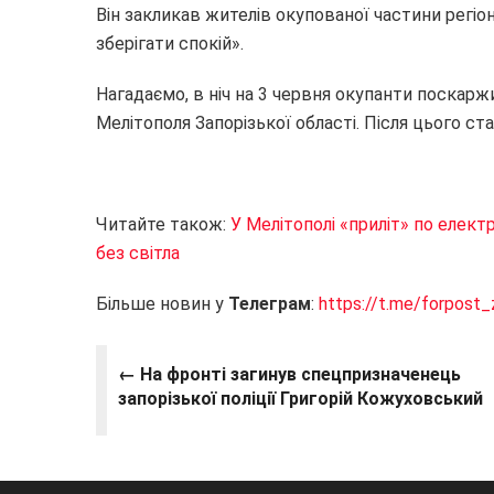
Він закликав жителів окупованої частини регі
зберігати спокій».
Нагадаємо, в ніч на 3 червня окупанти поскарж
Мелітополя Запорізької області. Після цього с
Читайте також:
У Мелітополі «приліт» по елект
без світла
Більше новин у
Телеграм
:
https://t.me/forpost_
← На фронті загинув спецпризначенець
запорізької поліції Григорій Кожуховський