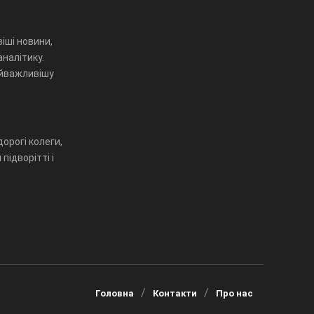
іші новини,
аналітику.
айважливішу
орогі колеги,
підворітті і
Головна
Контакти
Про нас