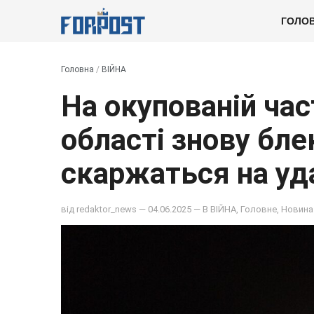
ГОЛО
Головна
/
ВІЙНА
На окупованій час
області знову бле
скаржаться на уд
від
redaktor_news
— 04.06.2025 — В
ВІЙНА
,
Головне
,
Новина