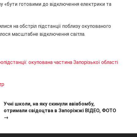
ону «бути готовими до відключення електрики та
илися на обстріл підстанції поблизу окупованого
талося масштабне відключення світла.
ропідстанції: окупована частина Запорізької області
zp
Учні школи, на яку скинули авіабомбу,
отримали свідоцтва в Запоріжжі ВІДЕО, ФОТО
→