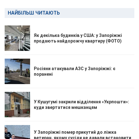
НАЙБІЛЬШ ЧИТАЮТЬ
Як декілька будинків у США: у Запоріжжі
продають найдорожчу квартиру (ФОТО)
Росіяни атакували АЗС у Запоріжжі: є
поранені
У Кушугумі закрили відділення «Укрпошти»:
куди звертатися мешканцям
У Запоріжжі помер прикутий до ліжка
ветеран, якому сусіди не давали встановити