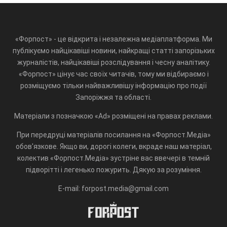
«Форпост» - це відкрита і незалежна медіаплатформа. Ми
публікуємо найцікавіші новини, найкращі статті запорізьких
журналістів, найцікавіші розслідування і чесну аналітику.
«Форпост» цінує час своїх читачів, тому ми відбираємо і
розміщуємо тільки найважливішу інформацію про події
Запоріжжя та області.
Матеріали з позначкою «Ad» розміщені на правах реклами.
При передруці матеріалів посилання на «Форпост.Медіа»
обов'язкове. Якщо ви, дорогі колеги, вкраде наш матеріал,
колектив «Форпост.Медіа» зустріне вас ввечері в темній
підворітті і легенько пожурить. Дякую за розуміння.
E-mail: forpost.media@gmail.com