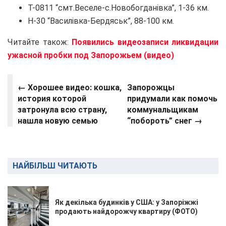
Т-0811 “смт.Веселе-с.Новобогданівка”, 1-36 км.
Н-30 “Василівка-Бердяськ”, 88-100 км.
Читайте також:
Появились видеозаписи ликвидации
ужасной пробки под Запорожьем (видео)
← Хорошее видео: кошка,
Запорожцы
история которой
придумали как помочь
затронула всю страну,
коммунальщикам
нашла новую семью
“побороть” снег →
НАЙБІЛЬШ ЧИТАЮТЬ
Як декілька будинків у США: у Запоріжжі
продають найдорожчу квартиру (ФОТО)