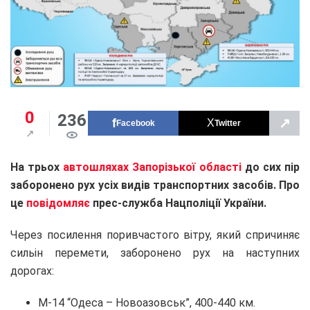
0
236
↗
Facebook
Twitter
На трьох
автошляхах Запорізької області
до сих пір
заборонено рух усіх видів транспортних засобів. Про
це
повідомляє
прес-служба Нацполіції України.
Через посилення поривчастого вітру, який спричиняє
сильін перемети, заборонено рух на наступних
дорогах:
М-14 “Одеса – Новоазовськ”, 400-440 км.