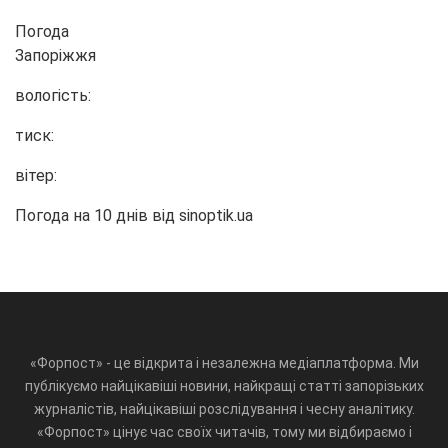
Погода
Запоріжжя
вологість:
тиск:
вітер:
Погода на 10 днів від
sinoptik.ua
«Форпост» - це відкрита і незалежна медіаплатформа. Ми
публікуємо найцікавіші новини, найкращі статті запорізьких
журналістів, найцікавіші розслідування і чесну аналітику.
«Форпост» цінує час своїх читачів, тому ми відбираємо і