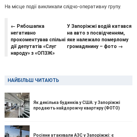
На місце події викликали слідчо-оперативну групу.
← Рябошапка
У Запоріжжі водій катався
негативно
на авто з посвідченням,
прокоментував спільні
яке належало померлому
дії депутатів «Слуг
громадянину – фото →
народу» з «ОПЗЖ»
НАЙБІЛЬШ ЧИТАЮТЬ
Як декілька будинків у США: у Запоріжжі
продають найдорожчу квартиру (ФОТО)
Росіяни атакували АЗС у Запоріжжі: є