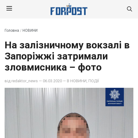
Головна
/
НОВИНИ
На залізничному вокзалі в
Запоріжжі затримали
зловмисника – фото
від
redaktor_news
— 06.03.2020 — В
НОВИНИ
,
ПОДІЇ