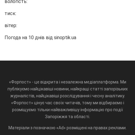
вологість:
тиск:
вітер:
Погода на 10 днів від
sinoptik.ua
«Форпост» - це відкрита і незалежна медіаплатформа. Ми
публікуємо найцікавіші новини, найкращі статті запорізьких
журналістів, найцікавіші розслідування і чесну аналітику.
«Форпост» цінує час своїх читачів, тому ми відбираємо і
розміщуємо тільки найважливішу інформацію про події
Запоріжжя та області.
Матеріали з позначкою «Ad» розміщені на правах реклами.