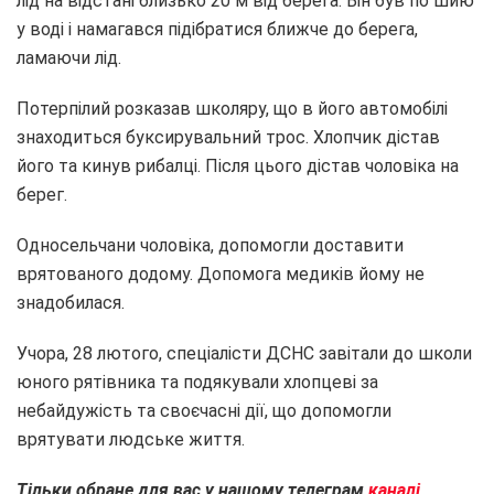
лід на відстані близько 20 м від берега. Він був по шию
у воді і намагався підібратися ближче до берега,
ламаючи лід.
Потерпілий розказав школяру, що в його автомобілі
знаходиться буксирувальний трос. Хлопчик дістав
його та кинув рибалці. Після цього дістав чоловіка на
берег.
Односельчани чоловіка, допомогли доставити
врятованого додому. Допомога медиків йому не
знадобилася.
Учора, 28 лютого, спеціалісти ДСНС завітали до школи
юного рятівника та подякували хлопцеві за
небайдужість та своєчасні дії, що допомогли
врятувати людське життя.
Тільки обране для вас у нашому телеграм
каналі