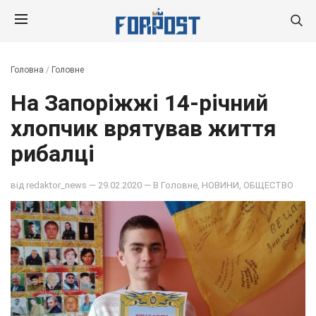
Головна
/
Головне
На Запоріжжі 14-річний
хлопчик врятував життя
рибалці
від
redaktor_news
— 29.02.2020 — В
Головне
,
НОВИНИ
,
ОБЩЕСТВО