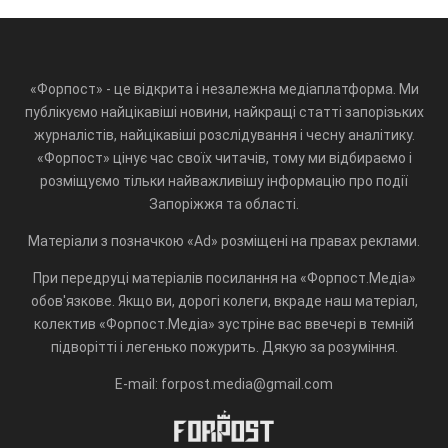
«Форпост» - це відкрита і незалежна медіаплатформа. Ми
публікуємо найцікавіші новини, найкращі статті запорізьких
журналістів, найцікавіші розслідування і чесну аналітику.
«Форпост» цінує час своїх читачів, тому ми відбираємо і
розміщуємо тільки найважливішу інформацію про події
Запоріжжя та області.
Матеріали з позначкою «Ad» розміщені на правах реклами.
При передруці матеріалів посилання на «Форпост.Медіа»
обов'язкове. Якщо ви, дорогі колеги, вкраде наш матеріал,
колектив «Форпост.Медіа» зустріне вас ввечері в темній
підворітті і легенько пожурить. Дякую за розуміння.
E-mail: forpost.media@gmail.com