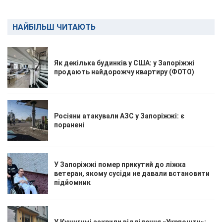
НАЙБІЛЬШ ЧИТАЮТЬ
Як декілька будинків у США: у Запоріжжі
продають найдорожчу квартиру (ФОТО)
Росіяни атакували АЗС у Запоріжжі: є
поранені
У Запоріжжі помер прикутий до ліжка
ветеран, якому сусіди не давали встановити
підйомник
У Кушугумі закрили відділення «Укрпошти»: