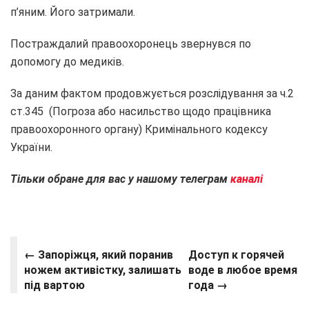
п’яним. Його затримали.
Постраждалий правоохоронець звернувся по
допомогу до медиків.
За даним фактом продовжується розслідування за ч.2
ст.345 (Погроза або насильство щодо працівника
правоохоронного органу) Кримінального кодексу
України.
Тільки обране для вас у нашому телеграм
к
аналі
← Запоріжця, який поранив
Доступ к горячей
ножем активістку, залишать
воде в любое время
під вартою
года →