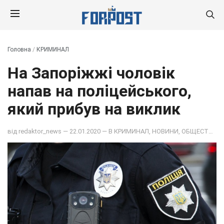
Головна
/
КРИМИНАЛ
На Запоріжжі чоловік
напав на поліцейського,
який прибув на виклик
від
redaktor_news
— 22.01.2020 — В
КРИМИНАЛ
,
НОВИНИ
,
ОБЩЕСТВО