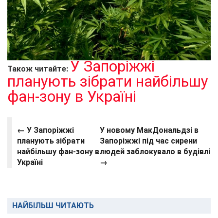
У Запоріжжі
Також читайте:
планують зібрати найбільшу
фан-зону в Україні
← У Запоріжжі
У новому МакДональдзі в
планують зібрати
Запоріжжі під час сирени
найбільшу фан-зону в
людей заблокувало в будівлі
Україні
→
НАЙБІЛЬШ ЧИТАЮТЬ