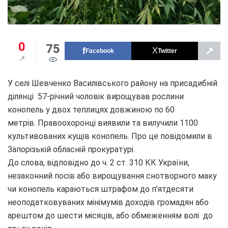
0
75
↗
Facebook
Twitter
У селі Шевченко Василівського району на присадибній
ділянці 57-річний чоловік вирощував рослини
конопель у двох теплицях довжиною по 60
метрів. Правоохоронці виявили та вилучили 1100
культивованих кущів конопель. Про це повідомили в
Запорізькій обласній прокуратурі.
До слова, відповідно до ч. 2 ст. 310 КК України,
незаконний посів або вирощування снотворного маку
чи конопель караються штрафом до п’ятдесяти
неоподатковуваних мінімумів доходів громадян або
арештом до шести місяців, або обмеженням волі до