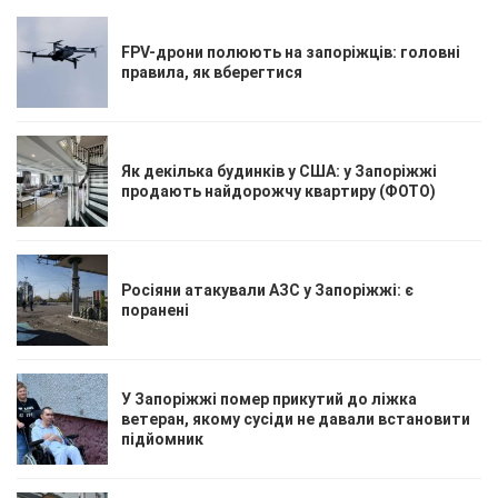
FPV-дрони полюють на запоріжців: головні
правила, як вберегтися
Як декілька будинків у США: у Запоріжжі
продають найдорожчу квартиру (ФОТО)
Росіяни атакували АЗС у Запоріжжі: є
поранені
У Запоріжжі помер прикутий до ліжка
ветеран, якому сусіди не давали встановити
підйомник