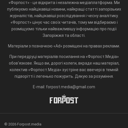
«Форпост» - це відкрита і незалежна медіаплатформа. Ми
публікуємо найцікавіші новини, найкращі статті запорізьких
журналістів, найцікавіші розслідування і чесну аналітику.
«Форпост» цінує час своїх читачів, тому ми відбираємо і
розміщуємо тільки найважливішу інформацію про події
Запоріжжя та області.
Матеріали з позначкою «Ad» розміщені на правах реклами.
При передруці матеріалів посилання на «Форпост.Медіа»
обов'язкове. Якщо ви, дорогі колеги, вкраде наш матеріал,
колектив «Форпост.Медіа» зустріне вас ввечері в темній
підворітті і легенько пожурить. Дякую за розуміння.
E-mail: forpost.media@gmail.com
© 2026 Forpost.media