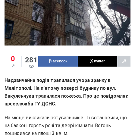
0
281
↗
Facebook
Twitter
Надзвичайна подія трапилася учора зранку в
Мелітополі. На п’ятому поверсі будинку по вул.
Вакуленчука трапилася пожежа. Про це повідомляє
пресслужба ГУ ДСНС.
На місце викликали рятувальників. Ті встановили, що
на балконі горять речі та двері кімнати. Вогонь
поширився на площі 3 кв. м.