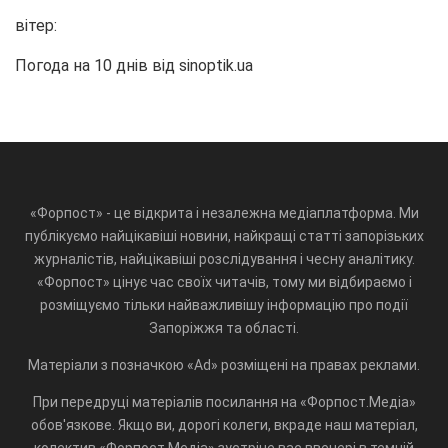
вітер:
Погода на 10 днів від
sinoptik.ua
«Форпост» - це відкрита і незалежна медіаплатформа. Ми
публікуємо найцікавіші новини, найкращі статті запорізьких
журналістів, найцікавіші розслідування і чесну аналітику.
«Форпост» цінує час своїх читачів, тому ми відбираємо і
розміщуємо тільки найважливішу інформацію про події
Запоріжжя та області.
Матеріали з позначкою «Ad» розміщені на правах реклами.
При передруці матеріалів посилання на «Форпост.Медіа»
обов'язкове. Якщо ви, дорогі колеги, вкраде наш матеріал,