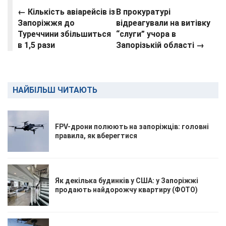
← Кількість авіарейсів із
В прокуратурі
Запоріжжя до
відреагували на витівку
Туреччини збільшиться
“слуги” учора в
в 1,5 рази
Запорізькій області →
НАЙБІЛЬШ ЧИТАЮТЬ
FPV-дрони полюють на запоріжців: головні
правила, як вберегтися
Як декілька будинків у США: у Запоріжжі
продають найдорожчу квартиру (ФОТО)