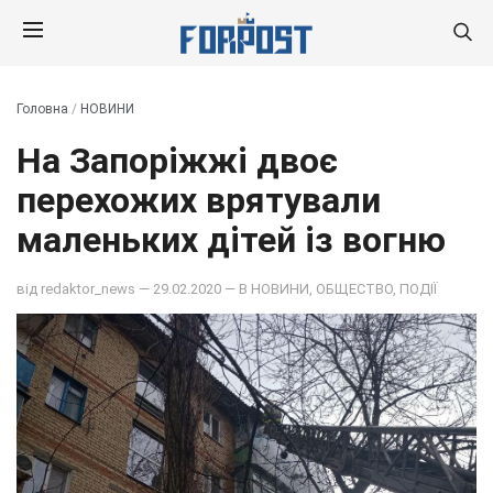
Головна
/
НОВИНИ
На Запоріжжі двоє
перехожих врятували
маленьких дітей із вогню
від
redaktor_news
— 29.02.2020 — В
НОВИНИ
,
ОБЩЕСТВО
,
ПОДІЇ