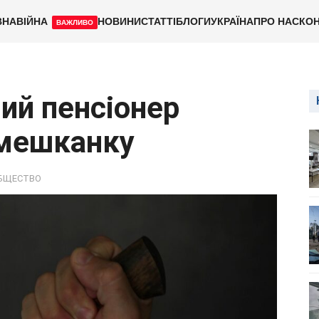
ВНА
ВІЙНА
НОВИНИ
СТАТТІ
БЛОГИ
УКРАЇНА
ПРО НАС
КОН
ВАЖЛИВО
ий пенсіонер
вмешканку
БЩЕСТВО