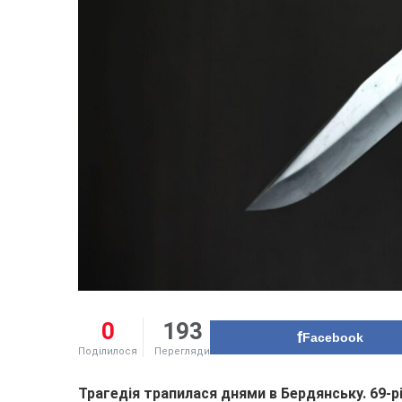
0
193
Facebook
Поділилося
Перегляди
Трагедія трапилася днями в Бердянську. 69-рі