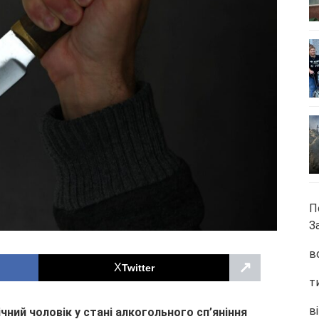
П
З
в
↗
Twitter
т
ві
чний чоловік у стані алкогольного сп’яніння