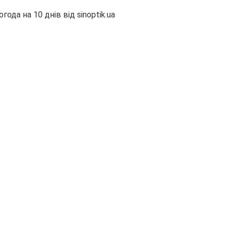
огода на 10 днів від
sinoptik.ua