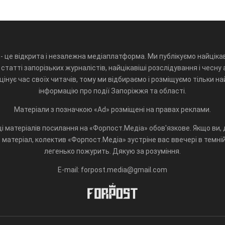
- це відкрита і незалежна медіаплатформа. Ми публікуємо найцікав
статті запорізьких журналістів, найцікавіші розслідування і чесну 
інує час своїх читачів, тому ми відбираємо і розміщуємо тільки н
інформацію про події Запоріжжя та області.
Матеріали з позначкою «Ad» розміщені на правах реклами.
і матеріалів посилання на «Форпост.Медіа» обов'язкове. Якщо ви, д
матеріал, колектив «Форпост.Медіа» зустріне вас ввечері в темній 
легенько пожурить. Дякую за розуміння.
E-mail: forpost.media@gmail.com