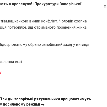
яють в пресслужбі Прокуратури Запорізької
П
 співмешканкою виник конфлікт. Чоловік схопив
рця потерпілої. Від отриманого поранення жінка
ідозрюваному обрано запобіжний захід у вигляді
авлення волі.
і
Три дні запорізькі рятувальники працюватимуть
у посиленому режимі →