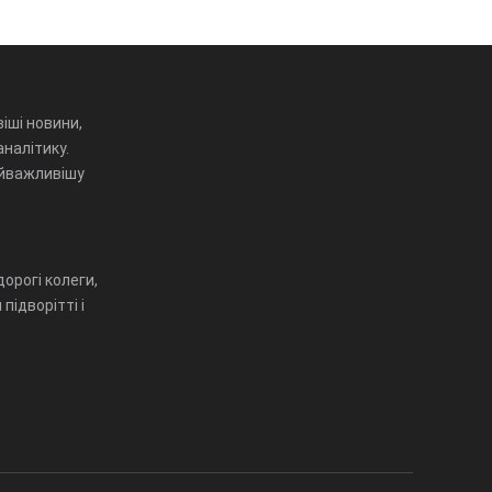
іші новини,
аналітику.
айважливішу
орогі колеги,
підворітті і