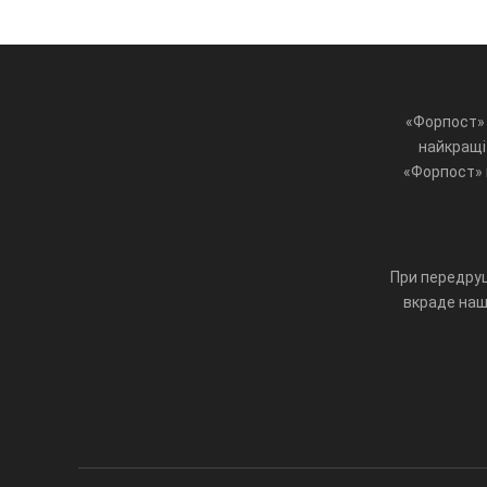
«Форпост» 
найкращі 
«Форпост» ц
При передруц
вкраде наш 