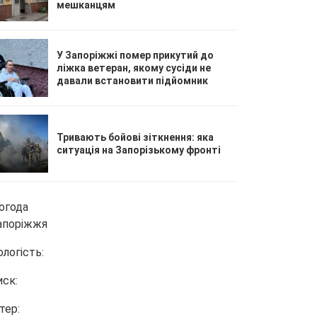
мешканцям
У Запоріжжі помер прикутий до
ліжка ветеран, якому сусіди не
давали встановити підйомник
Тривають бойові зіткнення: яка
ситуація на Запорізькому фронті
огода
апоріжжя
ологість:
иск:
тер: