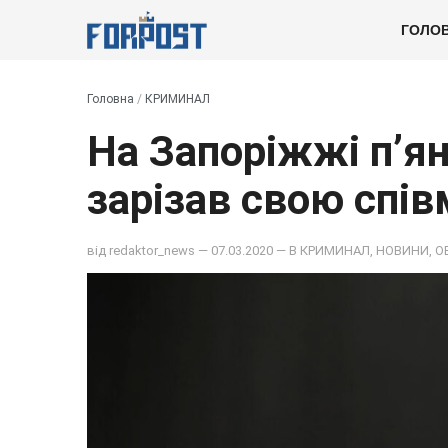
ГОЛО
Головна
/
КРИМИНАЛ
На Запоріжжі п’ян
зарізав свою спі
від
redaktor_news
— 07.03.2020 — В
КРИМИНАЛ
,
НОВИНИ
,
О