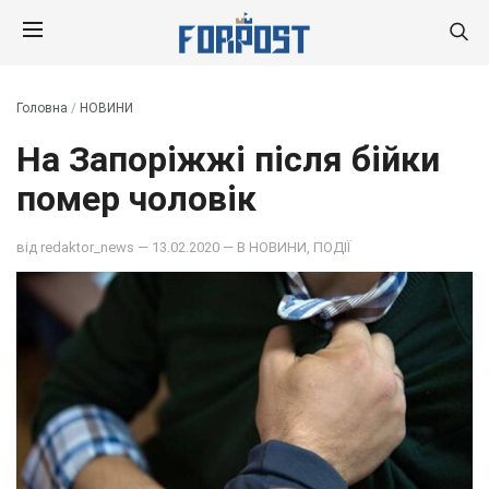
Головна
/
НОВИНИ
На Запоріжжі після бійки
помер чоловік
від
redaktor_news
— 13.02.2020 — В
НОВИНИ
,
ПОДІЇ