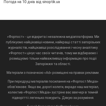
Погода на 10 днів від
sinoptik.ua
«Форпост» - це відкрита і незалежна медіаплатформа. Ми
публікуємо найцікавіші новини, найкращі статті запорізьких
журналістів, найцікавіші розслідування і чесну аналітику.
«Форпост» цінує час своїх читачів, тому ми відбираємо і
розміщуємо тільки найважливішу інформацію про події
Запоріжжя та області.
Матеріали з позначкою «Ad» розміщені на правах реклами.
При передруці матеріалів посилання на «Форпост.Медіа»
обов'язкове. Якщо ви, дорогі колеги, вкраде наш матеріал,
колектив «Форпост.Медіа» зустріне вас ввечері в темній
підворітті і легенько пожурить. Дякую за розуміння.