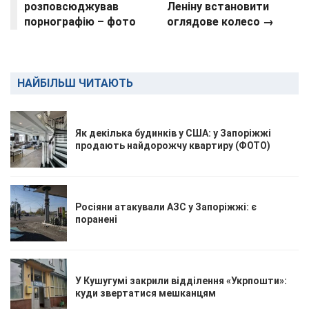
розповсюджував
Леніну встановити
порнографію – фото
оглядове колесо →
НАЙБІЛЬШ ЧИТАЮТЬ
Як декілька будинків у США: у Запоріжжі
продають найдорожчу квартиру (ФОТО)
Росіяни атакували АЗС у Запоріжжі: є
поранені
У Кушугумі закрили відділення «Укрпошти»:
куди звертатися мешканцям