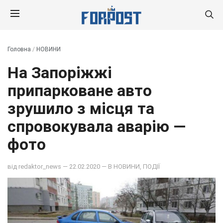
Головна
/
НОВИНИ
На Запоріжжі
припарковане авто
зрушило з місця та
спровокувала аварію —
фото
від
redaktor_news
— 22.02.2020 — В
НОВИНИ
,
ПОДІЇ