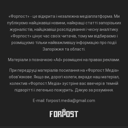
«Форпост» - це відкрита і незалежна медіаплатформа. Ми
публікуємо найцікавіші новини, найкращі статті запорізьких
журналістів, найцікавіші розслідування і чесну аналітику.
«Форпост» цінує час своїх читачів, тому ми відбираємо і
розміщуємо тільки найважливішу інформацію про події
Запоріжжя та області.
Матеріали з позначкою «Ad» розміщені на правах реклами.
При передруці матеріалів посилання на «Форпост.Медіа»
обов'язкове. Якщо ви, дорогі колеги, вкраде наш матеріал,
колектив «Форпост.Медіа» зустріне вас ввечері в темній
підворітті і легенько пожурить. Дякую за розуміння.
E-mail: forpost.media@gmail.com