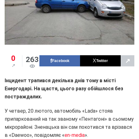
0
263
↗
Facebook
Twitter
Інцидент трапився декілька днів тому в місті
Енергодарі. На щастя, цього разу обійшлося без
постраждалих.
У четвер, 20 лютого, автомобіль «Lada» стояв
припаркований на так званому «Пентагоні» в сьомому
мікрорайоні. Зненацька він сам покотився та врізався
в «Daewoo», повідомляє «
en-media
».