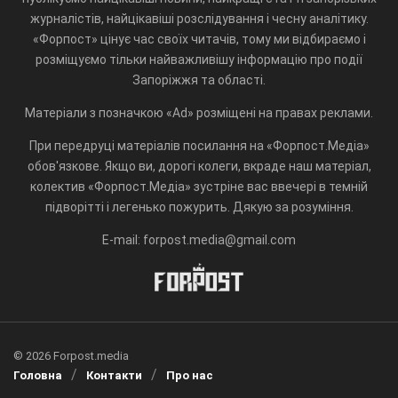
журналістів, найцікавіші розслідування і чесну аналітику.
«Форпост» цінує час своїх читачів, тому ми відбираємо і
розміщуємо тільки найважливішу інформацію про події
Запоріжжя та області.
Матеріали з позначкою «Ad» розміщені на правах реклами.
При передруці матеріалів посилання на «Форпост.Медіа»
обов'язкове. Якщо ви, дорогі колеги, вкраде наш матеріал,
колектив «Форпост.Медіа» зустріне вас ввечері в темній
підворітті і легенько пожурить. Дякую за розуміння.
E-mail: forpost.media@gmail.com
© 2026 Forpost.media
Головна
Контакти
Про нас