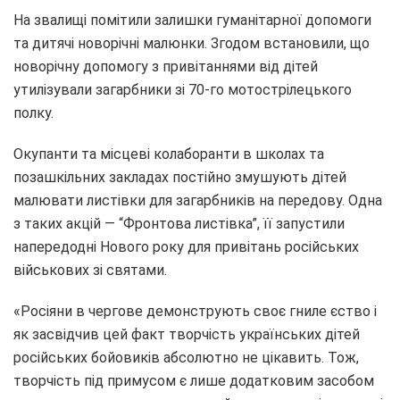
На звалищі помітили залишки гуманітарної допомоги
та дитячі новорічні малюнки. Згодом встановили, що
новорічну допомогу з привітаннями від дітей
утилізували загарбники зі 70-го мотострілецького
полку.
Окупанти та місцеві колаборанти в школах та
позашкільних закладах постійно змушують дітей
малювати листівки для загарбників на передову. Одна
з таких акцій — “Фронтова листівка”, її запустили
напередодні Нового року для привітань російських
військових зі святами.
«Росіяни в чергове демонструють своє гниле єство і
як засвідчив цей факт творчість українських дітей
російських бойовиків абсолютно не цікавить. Тож,
творчість під примусом є лише додатковим засобом