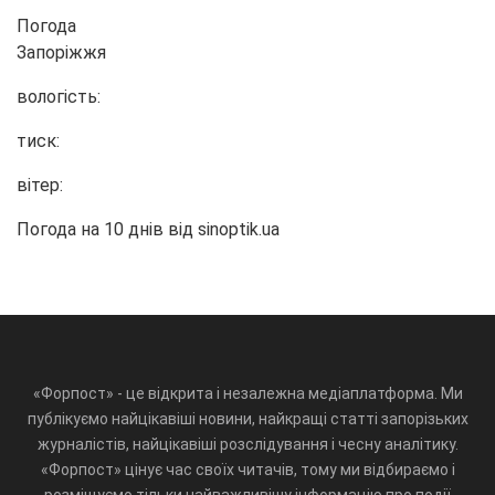
Погода
Запоріжжя
вологість:
тиск:
вітер:
Погода на 10 днів від
sinoptik.ua
«Форпост» - це відкрита і незалежна медіаплатформа. Ми
публікуємо найцікавіші новини, найкращі статті запорізьких
журналістів, найцікавіші розслідування і чесну аналітику.
«Форпост» цінує час своїх читачів, тому ми відбираємо і
розміщуємо тільки найважливішу інформацію про події