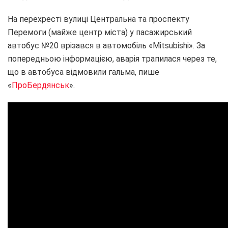
На перехресті вулиці Центральна та проспекту
Перемоги (майже центр міста) у пасажирський
автобус №20 врізався в автомобіль «Mitsubishi». За
попередньою інформацією, аварія трапилася через те,
що в автобуса відмовили гальма, пише
«
ПроБердянськ
».