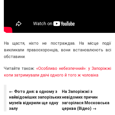
На щастя, ніхто не постраждав. На місце події
викликали правоохоронців, вони встановлюють всі
обставини.
Читайте також:
«Особливо небезпечний»: у Запоріжжі
копи затримували двічі одного й того ж чоловіка
← Фото дня: в одному з
На Запоріжжі з
найвідоміших запорізьких
невідомих причин
музеїв відкрили ще одну
загорілася Московська
залу
церква (Відео) →