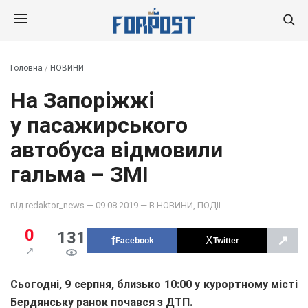
Головна
/
НОВИНИ
На Запоріжжі
у пасажирського
автобуса відмовили
гальма – ЗМІ
від
redaktor_news
— 09.08.2019 — В
НОВИНИ
,
ПОДІЇ
0
131
↗
Facebook
Twitter
Сьогодні, 9 серпня, близько 10:00 у курортному місті
Бердянську ранок почався з ДТП.