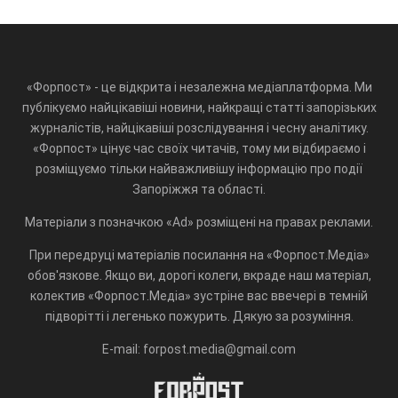
«Форпост» - це відкрита і незалежна медіаплатформа. Ми
публікуємо найцікавіші новини, найкращі статті запорізьких
журналістів, найцікавіші розслідування і чесну аналітику.
«Форпост» цінує час своїх читачів, тому ми відбираємо і
розміщуємо тільки найважливішу інформацію про події
Запоріжжя та області.
Матеріали з позначкою «Ad» розміщені на правах реклами.
При передруці матеріалів посилання на «Форпост.Медіа»
обов'язкове. Якщо ви, дорогі колеги, вкраде наш матеріал,
колектив «Форпост.Медіа» зустріне вас ввечері в темній
підворітті і легенько пожурить. Дякую за розуміння.
E-mail: forpost.media@gmail.com