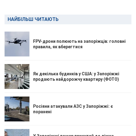
НАЙБІЛЬШ ЧИТАЮТЬ
FPV-дрони полюють на запоріжців: головні
правила, як вберегтися
Як декілька будинків у США: у Запоріжжі
продають найдорожчу квартиру (ФОТО)
Росіяни атакували АЗС у Запоріжжі: є
поранені
У Запоріжжі помер прикутий до ліжка