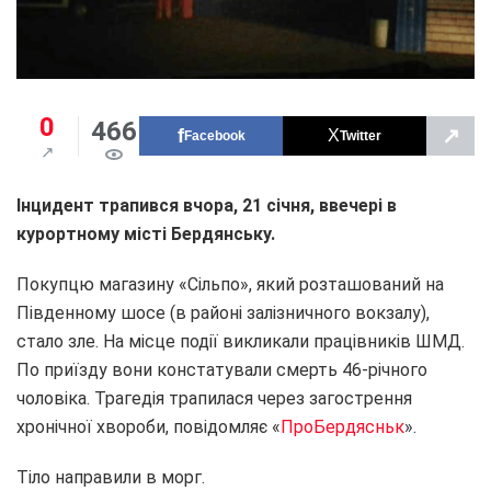
0
466
↗
Facebook
Twitter
Інцидент трапився вчора, 21 січня, ввечері в
курортному місті Бердянську.
Покупцю магазину «Сільпо», який розташований на
Південному шосе (в районі залізничного вокзалу),
стало зле. На місце події викликали працівників ШМД.
По приїзду вони констатували смерть 46-річного
чоловіка. Трагедія трапилася через загострення
хронічної хвороби, повідомляє «
ПроБердясньк
».
Тіло направили в морг.