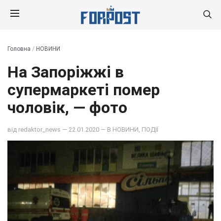
Головна
/
НОВИНИ
На Запоріжжі в
супермаркеті помер
чоловік, — фото
від
redaktor_news
— 22.01.2020 — В
НОВИНИ
,
ПОДІЇ