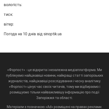
вологість:
тиск:
вітер:
Погода на 10 днів від
sinoptik.ua
«Форпост» - це відкрита і незалежна медіаплатформа. Ми
публікуємо найцікавіші новини, найкращі статті запорізьких
журналістів, найцікавіші розслідування і чесну аналітику.
«Форпост» цінує час своїх читачів, тому ми відбираємо і
розміщуємо тільки найважливішу інформацію про події
Запоріжжя та області.
Матеріали з позначкою «Ad» розміщені на правах реклами.