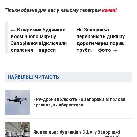
Тільки обране для вас у нашому телеграм
каналі
← В окремих будинках
На Запоріжжі
Космічного мкр-ну
перекриють ділянку
Запоріжжя відключили
дороги через порив
опалення – адреси
труби, — фото →
НАЙБІЛЬШ ЧИТАЮТЬ
FPV-дрони полюють на запоріжців: головні
правила, як вберегтися
Як декілька будинків у США: у Запоріжжі