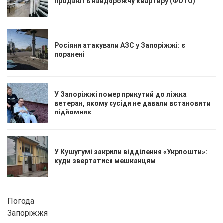
продають найдорожчу квартиру (ФОТО)
Росіяни атакували АЗС у Запоріжжі: є
поранені
У Запоріжжі помер прикутий до ліжка
ветеран, якому сусіди не давали встановити
підйомник
У Кушугумі закрили відділення «Укрпошти»:
куди звертатися мешканцям
Погода
Запоріжжя